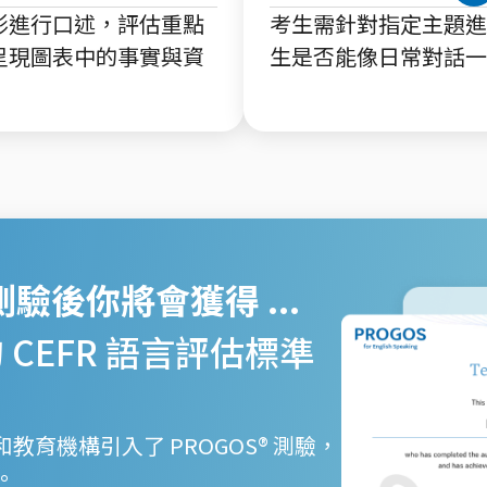
形進行口述，評估重點
考生需針對指定主題進
呈現圖表中的事實與資
生是否能像日常對話一
 測驗後你將會獲得 ...
 CEFR 語言評估標準
業和教育機構引入了 PROGOS® 測驗，
。