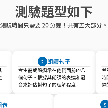
測驗題型如下
測驗時間只需要 20 分鐘！共有五大部分。
朗讀句子
2
其
考生需朗讀顯示在他們面前的八
考
生
個句子。根據其朗讀的表達和發
時
音來評估對句子的理解程度。
題
圖表
5