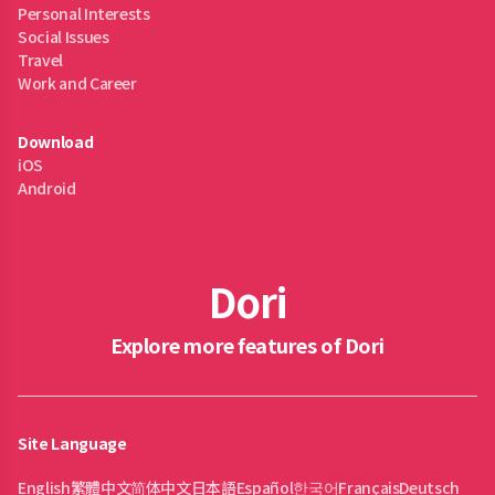
Personal Interests
Social Issues
Travel
Work and Career
Download
iOS
Android
Dori
Explore more features of Dori
Site Language
English
繁體中文
简体中文
日本語
Español
한국어
Français
Deutsch