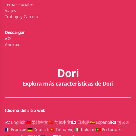
Temas sociales
Viajes
Trabajo y Carrera
Descargar
iOS
Android
Dori
Explora más características de Dori
Idioma del sitio web
🇺🇸 English
🇹🇼 繁體中文
🇨🇳 简体中文
🇯🇵 日本語
🇪🇸 Español
🇰🇷 한국어
🇫🇷 Français
🇩🇪 Deutsch
🇻🇳 Tiếng Việt
🇮🇹 Italiano
🇵🇹 Português