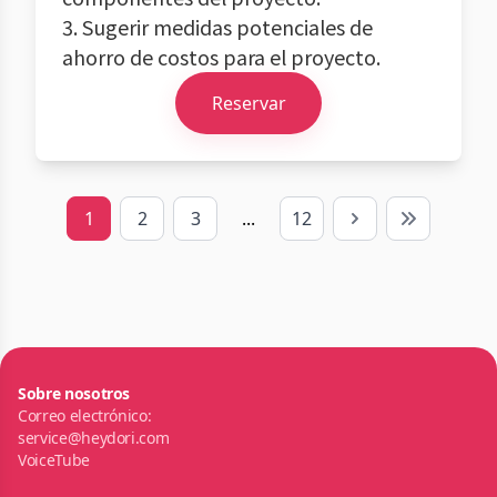
3. Sugerir medidas potenciales de
ahorro de costos para el proyecto.
Reservar
1
2
3
...
12
Next
Last
Sobre nosotros
Correo electrónico:
service@heydori.com
VoiceTube