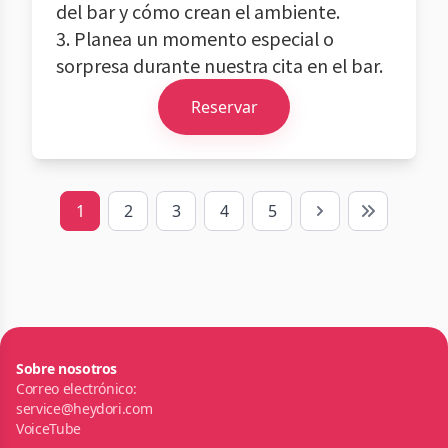
del bar y cómo crean el ambiente.
3. Planea un momento especial o
sorpresa durante nuestra cita en el bar.
Reservar
1
2
3
4
5
Next
Last
Sobre nosotros
Correo electrónico:
service@heydori.com
VoiceTube