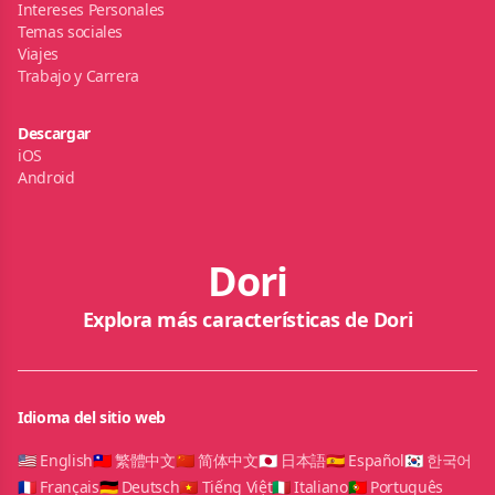
Intereses Personales
Temas sociales
Viajes
Trabajo y Carrera
Descargar
iOS
Android
Dori
Explora más características de Dori
Idioma del sitio web
🇺🇸 English
🇹🇼 繁體中文
🇨🇳 简体中文
🇯🇵 日本語
🇪🇸 Español
🇰🇷 한국어
🇫🇷 Français
🇩🇪 Deutsch
🇻🇳 Tiếng Việt
🇮🇹 Italiano
🇵🇹 Português