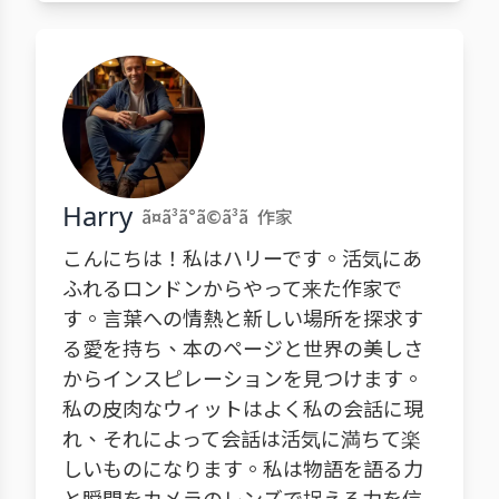
Harry
ã¤ã³ã°ã©ã³ã
作家
こんにちは！私はハリーです。活気にあ
ふれるロンドンからやって来た作家で
す。言葉への情熱と新しい場所を探求す
る愛を持ち、本のページと世界の美しさ
からインスピレーションを見つけます。
私の皮肉なウィットはよく私の会話に現
れ、それによって会話は活気に満ちて楽
しいものになります。私は物語を語る力
と瞬間をカメラのレンズで捉える力を信