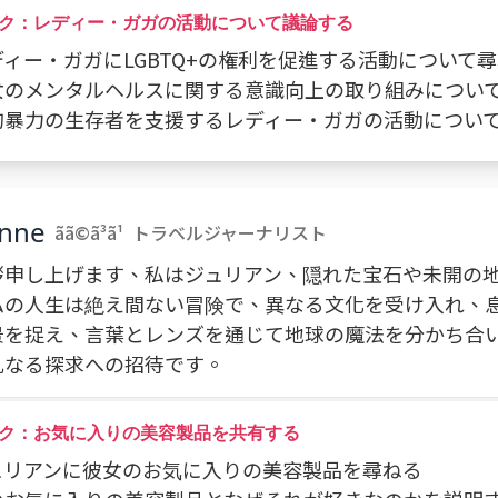
ク：レディー・ガガの活動について議論する
レディー・ガガにLGBTQ+の権利を促進する活動について
 彼女のメンタルヘルスに関する意識向上の取り組みについ
 性的暴力の生存者を支援するレディー・ガガの活動につい
anne
ãã©ã³ã¹
トラベルジャーナリスト
拶申し上げます、私はジュリアン、隠れた宝石や未開の
私の人生は絶え間ない冒険で、異なる文化を受け入れ、
景を捉え、言葉とレンズを通じて地球の魔法を分かち合
凡なる探求への招待です。
ク：お気に入りの美容製品を共有する
ジュリアンに彼女のお気に入りの美容製品を尋ねる