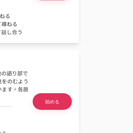
尋ねる
て尋ねる
て話し合う
地の語り部で
息をのむよう
います。各旅
始める