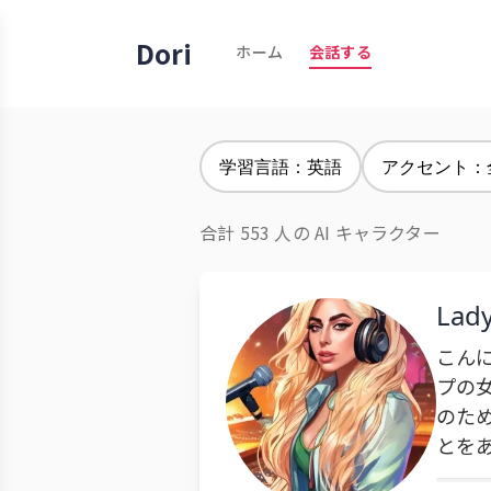
Dori
ホーム
会話する
学習言語：英語
アクセント：
合計 553 人の AI キャラクター
Lad
こん
プの
のた
とを