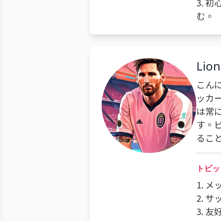
3.
む。
Lion
こん
ッカ
は常
す。
るこ
トピッ
1.
2.
3.