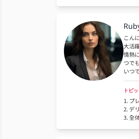
Rub
こん
大活
情熱
つで
いつ
トピッ
1. 
2.
3. 