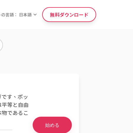
無料ダウンロード
トの言語： 日本語
ガです、ポッ
は平等と自由
本物であるこ
。
始める