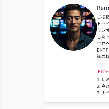
Rem
ご挨
トラ
ラジ
した
世界
EN
識の
トピッ
1. 
2. 
3.