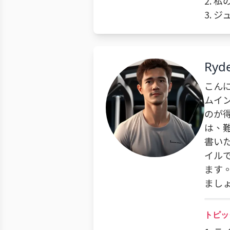
2.
3. 
Ryd
こん
ムイ
のが
は、
書い
イル
ます
まし
トピッ