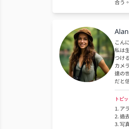
合う
Alan
こん
私は
つけ
カメ
達の
だと
トピッ
1. 
2. 
3.