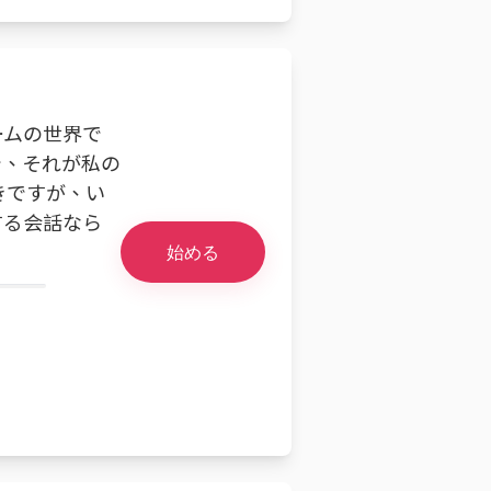
ームの世界で
で、それが私の
きですが、い
する会話なら
始める