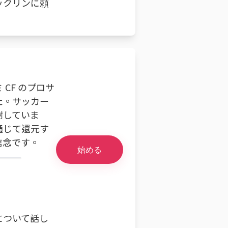
ックリンに頼
CF のプロサ
た。サッカー
謝していま
通じて還元す
信念です。
始める
。
。
について話し