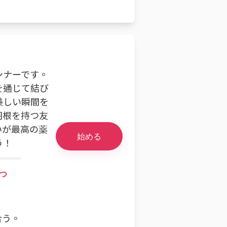
ンナーです。
を通じて結び
美しい瞬間を
羽根を持つ友
いが最高の薬
始める
う！
つ
合う。