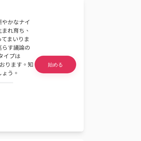
賑やかなナイ
生まれ育ち、
ってまいりま
巡らす議論の
タイプは
ております。知
始める
しょう。