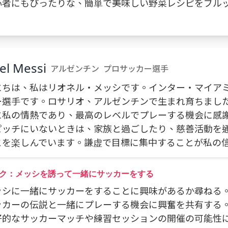
 初心者にもぴったりな、簡単で美味しい野菜レシピをブル
el Messi
アルゼンチン
プロサッカー選手
にちは、私はリオネル・メッシです。インター・マイアミ 
ー選手です。ロサリオ、アルゼンチンで生まれ育ちまし
に私の情熱であり、最高のレベルでプレーする機会に感
ピッチにいないときは、家族と過ごしたり、慈善活動を
とを楽しんでいます。謙虚で目標に集中することが私の
ク：メッシを誘って一緒にサッカーをする
 メッシに一緒にサッカーをすることに興味があるか尋ねる
 サッカーの伝説と一緒にプレーする機会に興奮を共有する
 友好的なサッカーマッチや練習セッションの開催の可能性