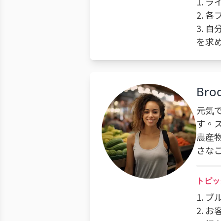
1.
2. 
3.
を求
Bro
元気
す。
農産
さな
トピッ
1.
2. 