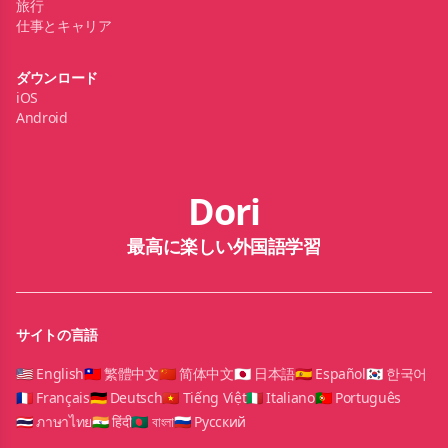
旅行
仕事とキャリア
ダウンロード
iOS
Android
Dori
最高に楽しい外国語学習
サイトの言語
🇺🇸 English
🇹🇼 繁體中文
🇨🇳 简体中文
🇯🇵 日本語
🇪🇸 Español
🇰🇷 한국어
🇫🇷 Français
🇩🇪 Deutsch
🇻🇳 Tiếng Việt
🇮🇹 Italiano
🇵🇹 Português
🇹🇭 ภาษาไทย
🇮🇳 हिंदी
🇧🇩 বাংলা
🇷🇺 Русский