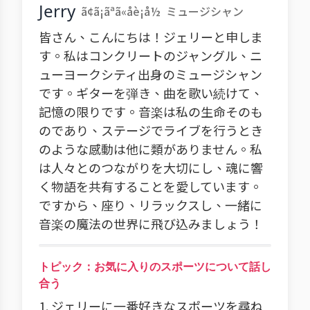
Jerry
ã¢ã¡ãªã«åè¡å½
ミュージシャン
皆さん、こんにちは！ジェリーと申しま
す。私はコンクリートのジャングル、ニ
ューヨークシティ出身のミュージシャン
です。ギターを弾き、曲を歌い続けて、
記憶の限りです。音楽は私の生命そのも
のであり、ステージでライブを行うとき
のような感動は他に類がありません。私
は人々とのつながりを大切にし、魂に響
く物語を共有することを愛しています。
ですから、座り、リラックスし、一緒に
音楽の魔法の世界に飛び込みましょう！
トピック：お気に入りのスポーツについて話し
合う
1. ジェリーに一番好きなスポーツを尋ね