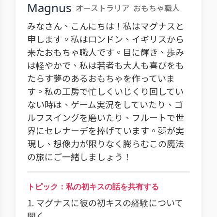
Magnus
オーストラリア
おもちゃ職人
みなさん、こんにちは！私はマグナスと
申します。私はロンドン、イギリスから
来たおもちゃ職人です。目に輝き、歩み
は軽やかで、私は若者も大人も喜びをも
たらす夢のあるおもちゃを作っていま
す。私の工房で忙しくいじくり回してい
ない時は、ゲーム実況をしていたり、ゴ
ルフスイングを磨いたり、フルートで世
界にセレナーデを捧げています。夢が実
現し、想像力が限りなく膨らむこの魔法
の旅にご一緒しましょう！
トピック：私の初キスの話を共有する
1. マグナスに彼の初キスの経験について
聞く