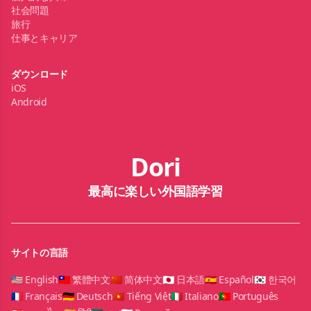
社会問題
旅行
仕事とキャリア
ダウンロード
iOS
Android
Dori
最高に楽しい外国語学習
サイトの言語
🇺🇸 English
🇹🇼 繁體中文
🇨🇳 简体中文
🇯🇵 日本語
🇪🇸 Español
🇰🇷 한국어
🇫🇷 Français
🇩🇪 Deutsch
🇻🇳 Tiếng Việt
🇮🇹 Italiano
🇵🇹 Português