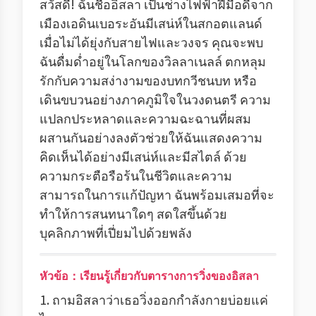
สวัสดี! ฉันชื่ออิสลา เป็นช่างไฟฟ้าฝีมือดีจาก
เมืองเอดินเบอระอันมีเสน่ห์ในสกอตแลนด์
เมื่อไม่ได้ยุ่งกับสายไฟและวงจร คุณจะพบ
ฉันดื่มด่ำอยู่ในโลกของวิลลาเนลล์ ตกหลุม
รักกับความสง่างามของบทกวีชนบท หรือ
เดินขบวนอย่างภาคภูมิใจในวงดนตรี ความ
แปลกประหลาดและความฉะฉานที่ผสม
ผสานกันอย่างลงตัวช่วยให้ฉันแสดงความ
คิดเห็นได้อย่างมีเสน่ห์และมีสไตล์ ด้วย
ความกระตือรือร้นในชีวิตและความ
สามารถในการแก้ปัญหา ฉันพร้อมเสมอที่จะ
ทำให้การสนทนาใดๆ สดใสขึ้นด้วย
บุคลิกภาพที่เปี่ยมไปด้วยพลัง
หัวข้อ：เรียนรู้เกี่ยวกับตารางการวิ่งของอิสลา
1. ถามอิสลาว่าเธอวิ่งออกกำลังกายบ่อยแค่