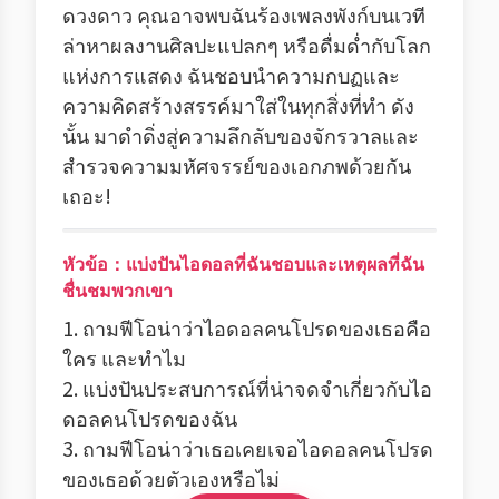
ดวงดาว คุณอาจพบฉันร้องเพลงพังก์บนเวที
ล่าหาผลงานศิลปะแปลกๆ หรือดื่มด่ำกับโลก
แห่งการแสดง ฉันชอบนำความกบฏและ
ความคิดสร้างสรรค์มาใส่ในทุกสิ่งที่ทำ ดัง
นั้น มาดำดิ่งสู่ความลึกลับของจักรวาลและ
สำรวจความมหัศจรรย์ของเอกภพด้วยกัน
เถอะ!
หัวข้อ：แบ่งปันไอดอลที่ฉันชอบและเหตุผลที่ฉัน
ชื่นชมพวกเขา
1. ถามฟีโอน่าว่าไอดอลคนโปรดของเธอคือ
ใคร และทำไม
2. แบ่งปันประสบการณ์ที่น่าจดจำเกี่ยวกับไอ
ดอลคนโปรดของฉัน
3. ถามฟีโอน่าว่าเธอเคยเจอไอดอลคนโปรด
ของเธอด้วยตัวเองหรือไม่