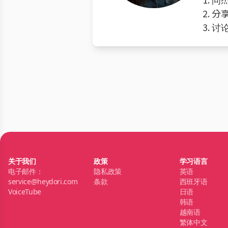
2. 
3. 
关于我们
政策
学习语言
电子邮件：
隐私政策
英语
service@heydori.com
条款
西班牙语
VoiceTube
日语
韩语
越南语
繁体中文