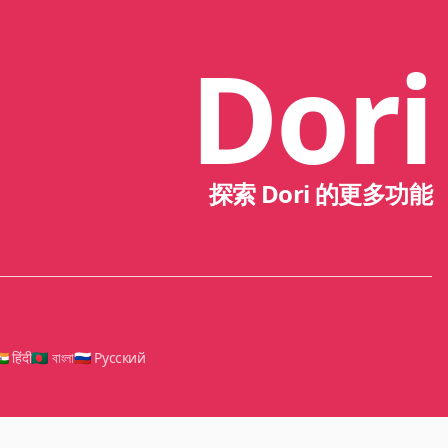
Dori
探索 Dori 的更多功能
🇳 हिंदी
🇧🇩 বাংলা
🇷🇺 Русский