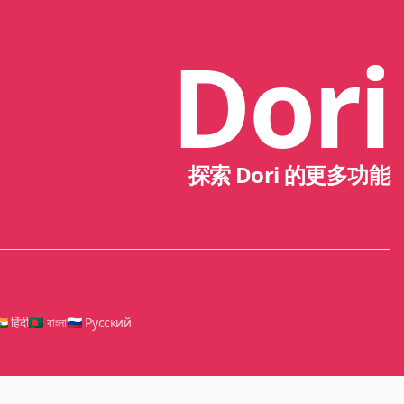
Dori
探索 Dori 的更多功能
🇳 हिंदी
🇧🇩 বাংলা
🇷🇺 Русский