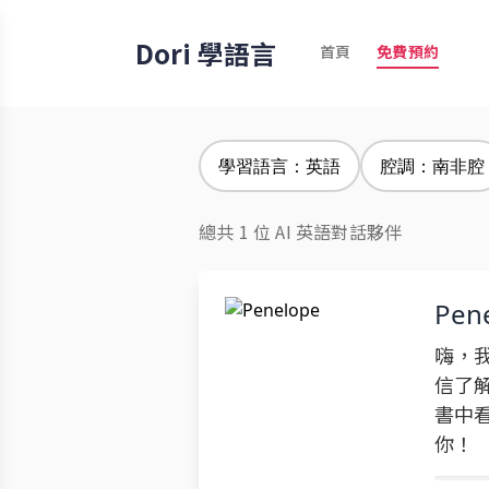
Dori 學語言
首頁
免費預約
學習語言：英語
腔調：南非腔
總共 1 位 AI 英語對話夥伴
Pen
嗨，我
信了
書中
你！