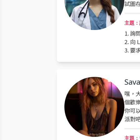
試圖
主題：
1. 
2. 
3. 
Sav
嘿，大
個歡
你可
派對
主題：