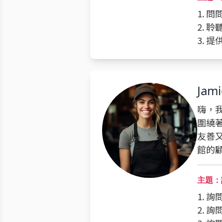
1. 問
2. 
3. 
Jami
嗨，我
圍繞
友善
館的
主題：
1. 
2. 