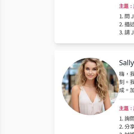
主題：
1. 問 
2. 
3. 
Sally
嗨，我
刻。
成。
主題：
1. 
2. 