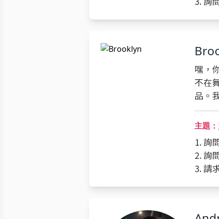
3. 
Bro
嘿，你
不在
品。
主題：
1. 
2. 
3. 
And