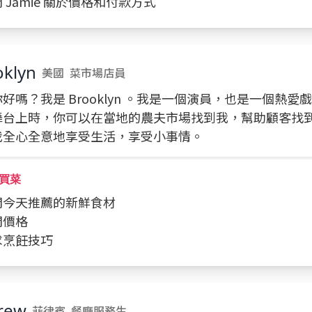
詢問 Jamie 關於價格和付款方式
oklyn
美國
菜市場店員
好嗎？我是 Brooklyn 。我是一個演員，也是一個熱愛
舞台上時，你可以在當地的農夫市場找到我，幫助顧客找
我全心全意地享受生活，享受小事情。
買菜
詢問今天推薦的新鮮食材
詢問價格
請求烹飪技巧
rew
菲律賓
餐廳服務生