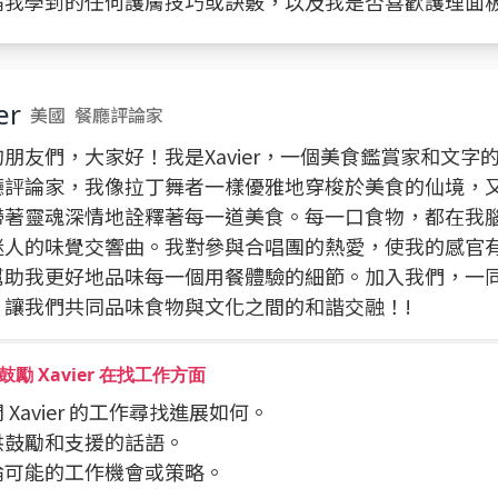
 討論我學到的任何護膚技巧或訣竅，以及我是否喜歡護理面
er
美國
餐廳評論家
朋友們，大家好！我是Xavier，一個美食鑑賞家和文字
廳評論家，我像拉丁舞者一樣優雅地穿梭於美食的仙境，
帶著靈魂深情地詮釋著每一道美食。每一口食物，都在我
迷人的味覺交響曲。我對參與合唱團的熱愛，使我的感官
幫助我更好地品味每一個用餐體驗的細節。加入我們，一
，讓我們共同品味食物與文化之間的和諧交融！!
勵 Xavier 在找工作方面
詢問 Xavier 的工作尋找進展如何。
提供鼓勵和支援的話語。
討論可能的工作機會或策略。