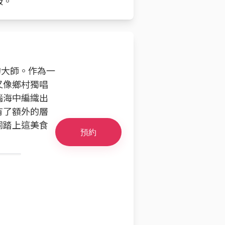
板。
的大師。作為一
又像鄉村獨唱
腦海中編織出
有了額外的層
同踏上這美食
預約