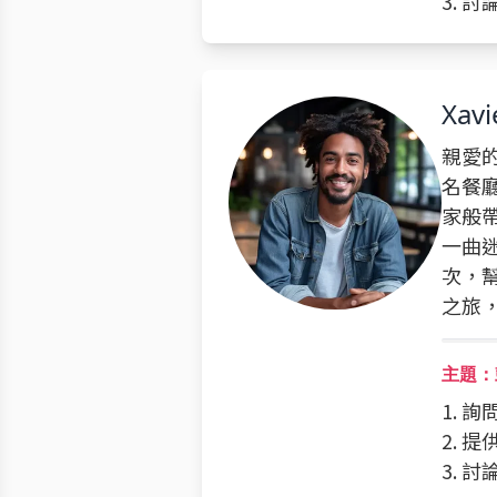
3.
Xavi
親愛的
名餐
家般
一曲
次，
之旅
主題：鼓
1. 
2. 
3. 