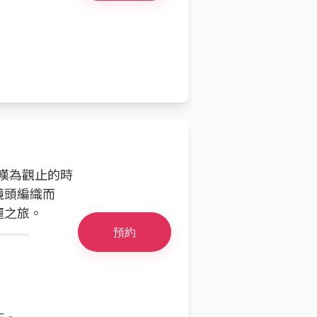
人嘆為觀止的時
鏡頭編織而
麗之旅。
預約