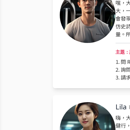
嘿，
大，
會發
仿史
量。
主題：
1. 
2. 
3. 
Lila
嗨，大
健行