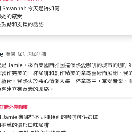
問 Savannah 今天過得如何
聆聽她的感受
提供鼓勵和支援的話語
e
美國
咖啡店咖啡師
是 Jamie，來自美國西雅圖這個熱愛咖啡的城市的咖啡
著製作完美的一杯咖啡和創作精美的拿鐵藝術而展開。我
又藝術。我熱衷於將心情倒入每一杯拿鐵中，享受音樂，
顧客建立有意義的聯絡。
訂購外帶咖啡
詢問 Jamie 有哪些不同種類別的咖啡可供選擇
詢問推薦的濃郁口味咖啡