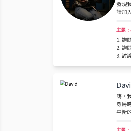
發現
請加
主題：
1. 
2. 
3. 
Dav
嗨，我
身房
平衡
主題：