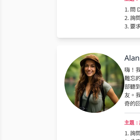
1. 問
2. 
3. 
Alan
嗨！
難忘
部聽
友。
奇的
主題：
1. 