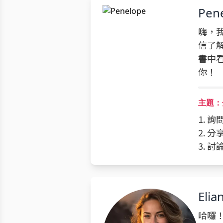
Pen
嗨，我
信了
書中
你！
主題：
1. 
2. 
3. 
Elia
哈囉！