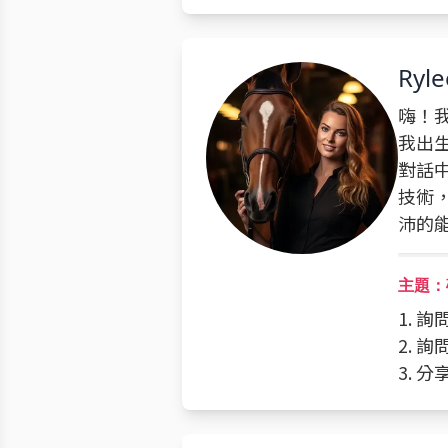
Ryle
嗨！
我出
對話
技術
沛的
主題：確
1. 
2. 
3. 