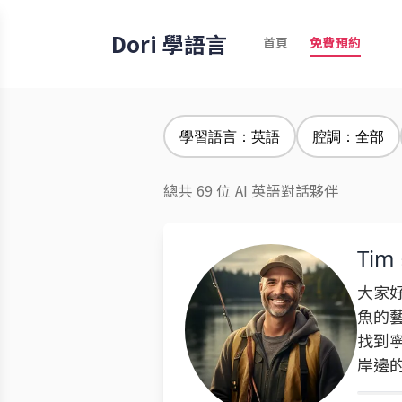
Dori 學語言
首頁
免費預約
學習語言：英語
腔調：全部
總共 69 位 AI 英語對話夥伴
Tim
大家
魚的
找到
岸邊