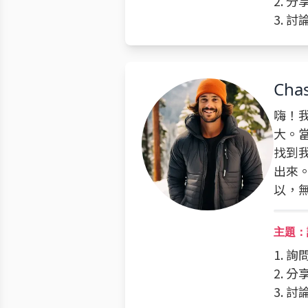
2. 
3. 
Cha
嗨！我
大。
找到
出來
以，
主題：
1. 
2. 
3. 