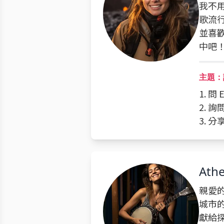
我不
歌流
並喜
中吧
主題：
1. 
2. 
3. 
Ath
親愛的
城市
獻給