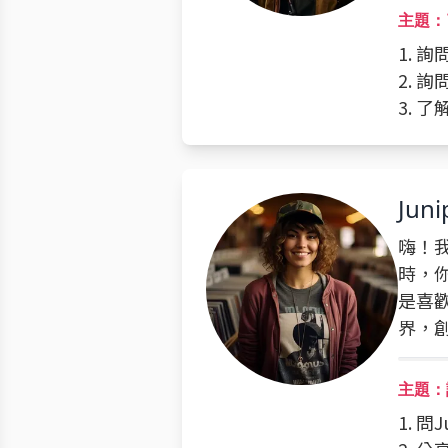
主題：
1. 詢
2. 
3. 
Juni
嗨！我
時，
是喜
界，
主題：
1. 