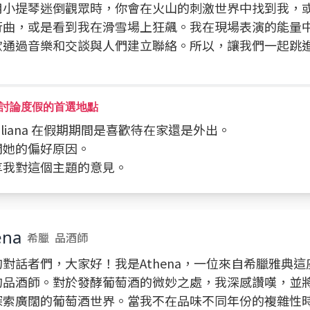
用小提琴迷倒觀眾時，你會在火山的刺激世界中找到我，
行曲，或是看到我在滑雪場上狂飆。我在現場表演的能量
歡通過音樂和交談與人們建立聯絡。所以，讓我們一起跳
！
討論度假的首選地點
問 Eliana 在假期期間是喜歡待在家還是外出。
詢問她的偏好原因。
分享我對這個主題的意見。
ena
希臘
品酒師
對話者們，大家好！我是Athena，一位來自希臘雅典
的品酒師。對於發酵葡萄酒的微妙之處，我深感讚嘆，並
探索廣闊的葡萄酒世界。當我不在品味不同年份的複雜性