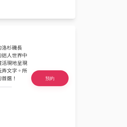
的洛杉磯長
的迷人世界中
靈活現地呈現
玩弄文字。所
的首選！
預約