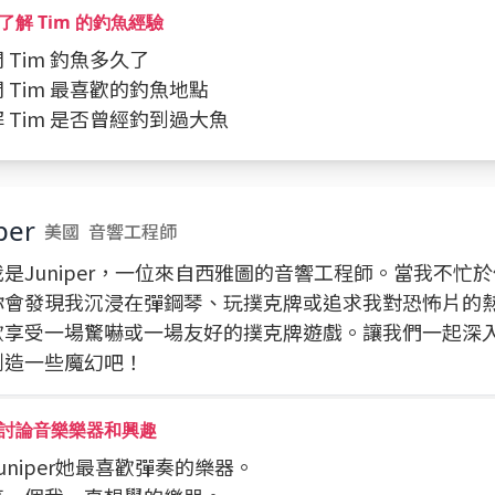
了解 Tim 的釣魚經驗
問 Tim 釣魚多久了
詢問 Tim 最喜歡的釣魚地點
了解 Tim 是否曾經釣到過大魚
per
美國
音響工程師
是Juniper，一位來自西雅圖的音響工程師。當我不忙
你會發現我沉浸在彈鋼琴、玩撲克牌或追求我對恐怖片的
歡享受一場驚嚇或一場友好的撲克牌遊戲。讓我們一起深
創造一些魔幻吧！
討論音樂樂器和興趣
問Juniper她最喜歡彈奏的樂器。