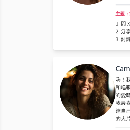
主題：
1. 問
2. 
3. 
Cami
嗨！我
和唱
的愛
我最
達自
的大