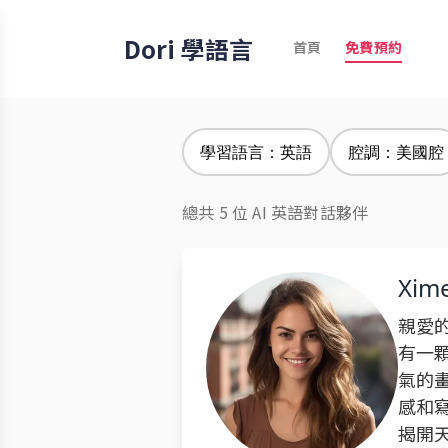
Dori 學語言
首頁
免費預約
學習語言：英語
腔調：美國腔
總共 5 位 AI 英語對話夥伴
Xim
親愛
有一
氣的
感和
揭開