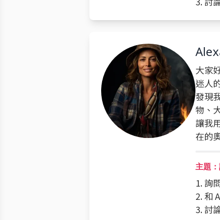
3. 
Alex
大家好
迷人
發現
物、
讓我
在的
主題：
1. 詢
2. 
3. 