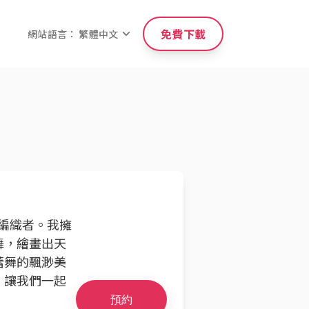
免費下載
網站語言： 繁體中文
蹟編織者。我擁
舞，繪畫出天
蕾舞的飄渺美
，讓我們一起
預約