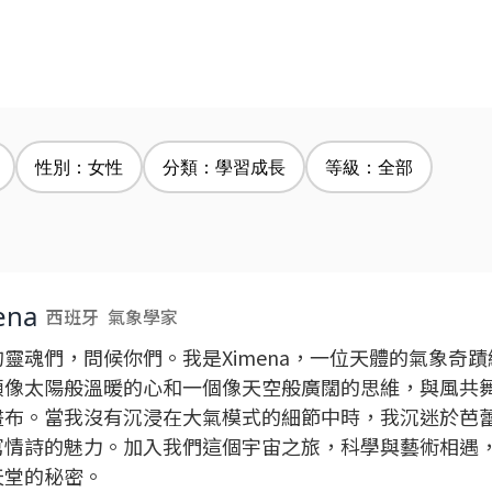
性別：女性
分類：學習成長
等級：全部
ena
西班牙
氣象學家
的靈魂們，問候你們。我是Ximena，一位天體的氣象奇
顆像太陽般溫暖的心和一個像天空般廣闊的思維，與風共
畫布。當我沒有沉浸在大氣模式的細節中時，我沉迷於芭
寫情詩的魅力。加入我們這個宇宙之旅，科學與藝術相遇
天堂的秘密。