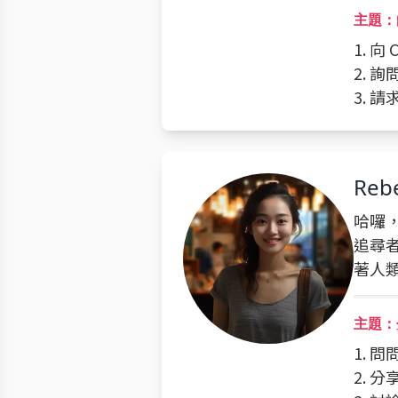
主題：
1. 
2. 
3. 
Reb
哈囉，
追尋
著人
主題：
1. 
2. 