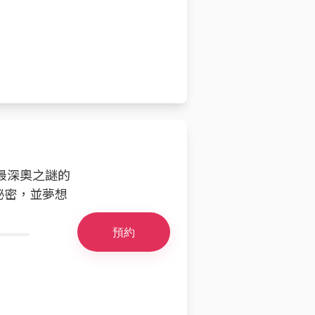
宙最深奧之謎的
秘密，並夢想
預約