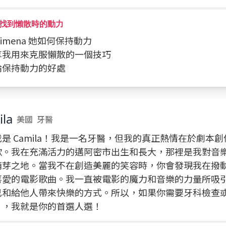
找到懶散時的動力
 Ximena 她如何保持動力
分享我用來克服懶散的一個技巧
討論保持動力的好處
la
美國
牙醫
是 Camila！我是一名牙醫，但我的真正熱情在於劇本
歌。我在充滿活力的邁阿密市出生和長大，那裡是我對音
萌芽之地。當我不在創造美麗的笑容時，你會發現我在撥
喜愛的電影歌曲。我一直被電影的魔力和音樂的力量所吸
己和給他人帶來快樂的方式。所以，如果你需要牙科檢查
片，我就是你的首選人選！