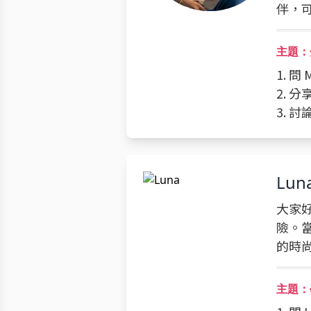
伴，
主題：
1. 
2. 
3. 
Lun
大家好
險。
的時
主題：