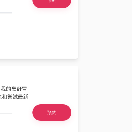
享我的烹飪冒
地和嘗試最新
預約