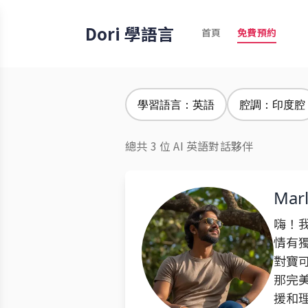
Dori 學語言
首頁
免費預約
學習語言：英語
腔調：印度腔
總共 3 位 AI 英語對話夥伴
Mar
嗨！我
情有
對寶
那完
援和