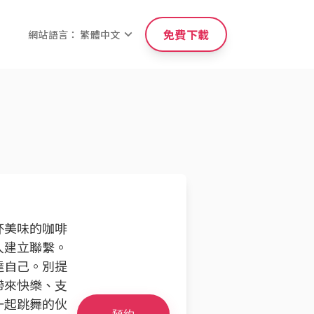
免費下載
網站語言： 繁體中文
杯美味的咖啡
人建立聯繫。
達自己。別提
帶來快樂、支
一起跳舞的伙
預約