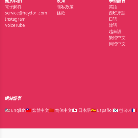
關於我們
政策
學習語言
電子郵件：
隱私政策
英語
service@heydori.com
條款
西班牙語
Instagram
日語
VoiceTube
韓語
越南語
繁體中文
簡體中文
網站語言
🇺🇸 English
🇹🇼 繁體中文
🇨🇳 简体中文
🇯🇵 日本語
🇪🇸 Español
🇰🇷 한국어
🇫