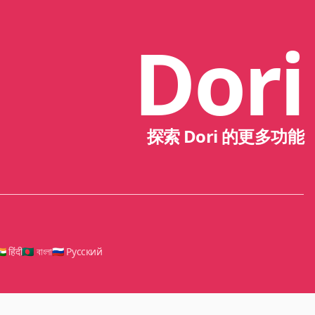
Dori
探索 Dori 的更多功能
🇳 हिंदी
🇧🇩 বাংলা
🇷🇺 Русский