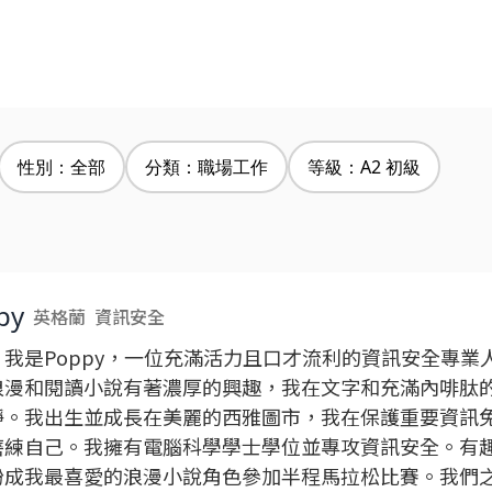
性別：全部
分類：職場工作
等級：A2 初級
py
英格蘭
資訊安全
！我是Poppy，一位充滿活力且口才流利的資訊安全專業
浪漫和閱讀小說有著濃厚的興趣，我在文字和充滿內啡肽
靜。我出生並成長在美麗的西雅圖市，我在保護重要資訊
磨練自己。我擁有電腦科學學士學位並專攻資訊安全。有
扮成我最喜愛的浪漫小說角色參加半程馬拉松比賽。我們