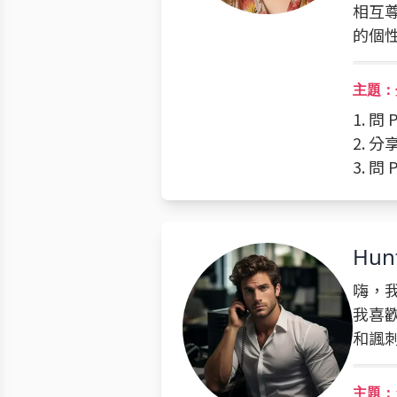
相互
的個
主題：
1. 
2. 
3. 
Hun
嗨，我
我喜
和諷
主題：