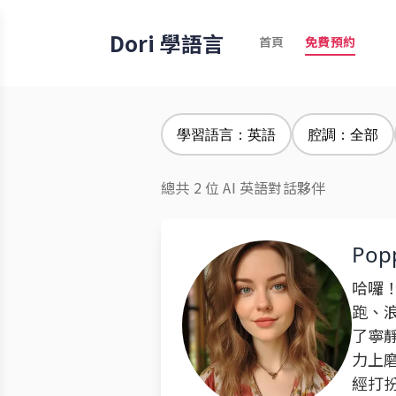
Dori 學語言
首頁
免費預約
學習語言：英語
腔調：全部
總共 2 位 AI 英語對話夥伴
Pop
哈囉
跑、
了寧
力上
經打