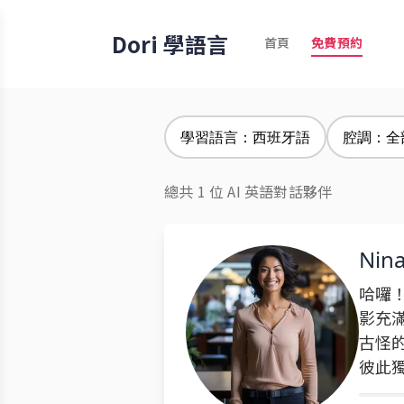
Dori 學語言
首頁
免費預約
學習語言：西班牙語
腔調：全
總共 1 位 AI 英語對話夥伴
Nin
哈囉！
影充
古怪
彼此