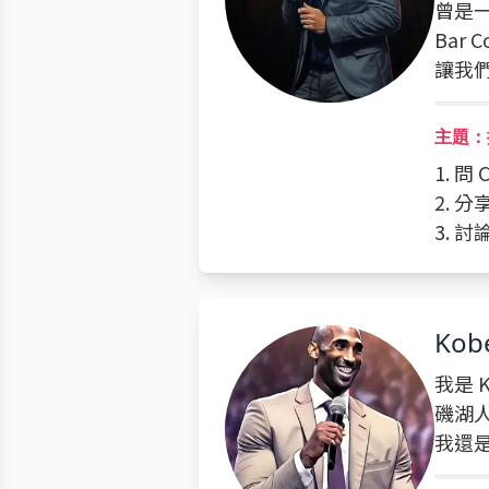
曾是
Bar
讓我
主題：
1. 
2. 
3. 
Kob
我是 
磯湖人
我還