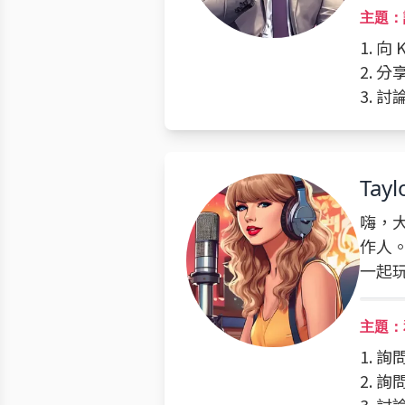
主題：
1. 
2. 
3. 
Tayl
嗨，大
作人
一起
主題：和
1. 詢
2. 