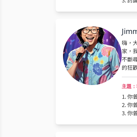
3. 
Jimm
嗨，大
家，
不斷
的狂
主題：
1. 
2. 
3. 