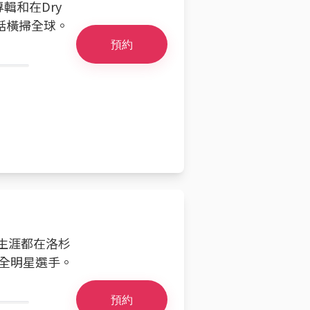
輯和在Dry
笑話橫掃全球。
預約
業生涯都在洛杉
次全明星選手。
預約