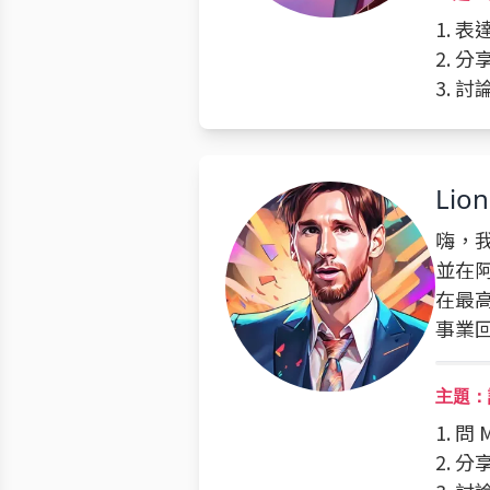
1. 
2. 分
3. 
Lion
嗨，我是
並在
在最
事業
主題：
1. 
2. 