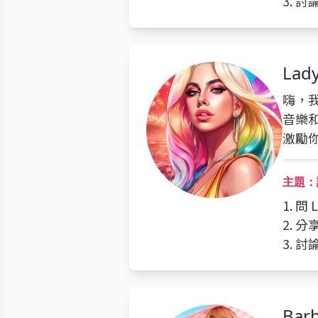
3. 
Lad
嗨，我
音樂
激勵
主題：談
1. 問
2. 
3. 
Barb