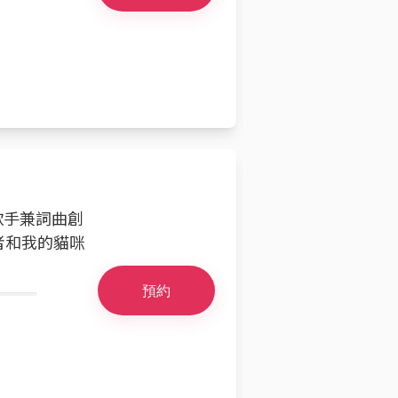
的歌手兼詞曲創
者和我的貓咪
預約