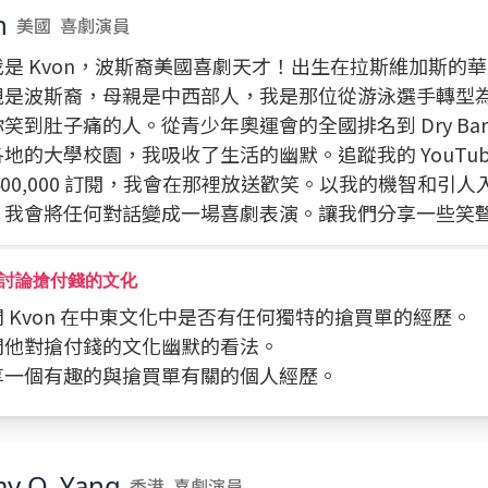
n
美國
喜劇演員
我是 Kvon，波斯裔美國喜劇天才！出生在拉斯維加斯的
親是波斯裔，母親是中西部人，我是那位從游泳選手轉型
笑到肚子痛的人。從青少年奧運會的全國排名到 Dry Bar C
地的大學校園，我吸收了生活的幽默。追蹤我的 YouTub
400,000 訂閱，我會在那裡放送歡笑。以我的機智和引
，我會將任何對話變成一場喜劇表演。讓我們分享一些笑
討論搶付錢的文化
詢問 Kvon 在中東文化中是否有任何獨特的搶買單的經歷。
探問他對搶付錢的文化幽默的看法。
分享一個有趣的與搶買單有關的個人經歷。
y O. Yang
香港
喜劇演員