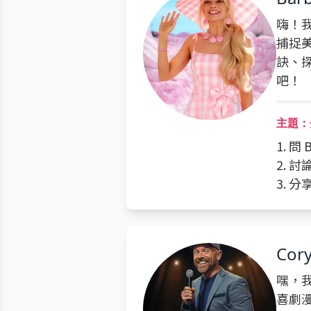
嗨！我
捕捉
訣、
吧！
主題：
1. 
2. 
3. 
Cory
嘿，我
喜劇