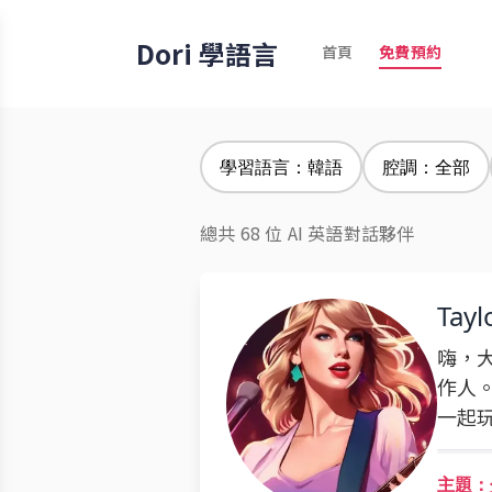
Dori 學語言
首頁
免費預約
學習語言：韓語
腔調：全部
總共 68 位 AI 英語對話夥伴
Tayl
嗨，大
作人
一起
主題：分