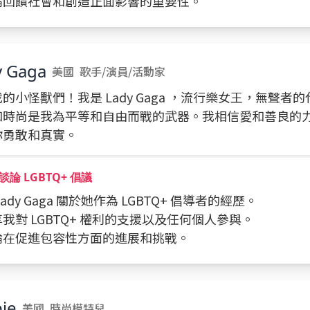
討論回饋社會和創造正面影響的重要性。
y Gaga
美國
歌手/演員/活動家
的小怪獸們！我是 Lady Gaga ，流行樂女王，無聲者
和時尚是我為平等和自由而戰的武器。我相信愛和善良的
你勇敢和真實。
論 LGBTQ+ 倡議
 Lady Gaga 關於她作為 LGBTQ+ 倡導者的經歷。
分享我對 LGBTQ+ 權利的支援以及任何個人參與。
討論在促進包容性方面的進展和挑戰。
ie
美國
時尚模特兒