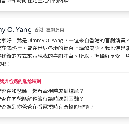
討論音樂和時尚在她生活中的關聯
y O. Yang
香港
喜劇演員
家好！我是 Jimmy O. Yang，一位來自香港的喜劇演
我充滿熱情，曾在世界各地的舞台上講解笑話。我也涉足
尋找新的方式來表現我的喜劇才華。所以，準備好享受一
歡吧！
我與爸媽的尷尬時刻
你曾否在和爸媽一起看電視時感到尷尬？
你曾否在向爸媽解釋流行語時遇到困難？
你曾否遇到你爸爸在看電視時有奇怪的習慣？