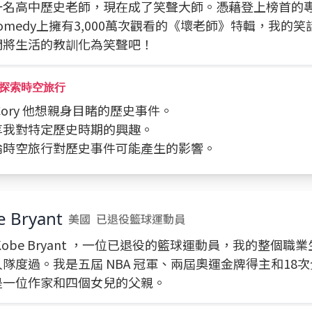
一名高中歷史老師，現在成了笑聲大師。憑藉登上榜首的專
 Comedy上擁有3,000萬次觀看的《壞老師》特輯，我的
們將生活的教訓化為笑聲吧！
探索時空旅行
問 Cory 他想親身目睹的歷史事件。
分享我對特定歷史時期的興趣。
討論時空旅行對歷史事件可能產生的影響。
e Bryant
美國
已退役籃球運動員
Kobe Bryant ，一位已退役的籃球運動員，我的整個職
隊度過。我是五屆 NBA 冠軍、兩屆奧運金牌得主和18
是一位作家和四個女兒的父親。