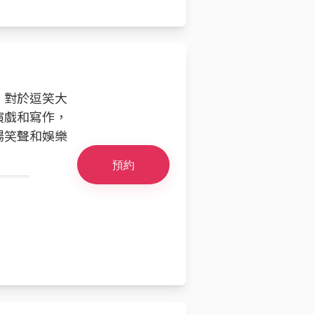
員。對於逗笑大
演戲和寫作，
場笑聲和娛樂
預約