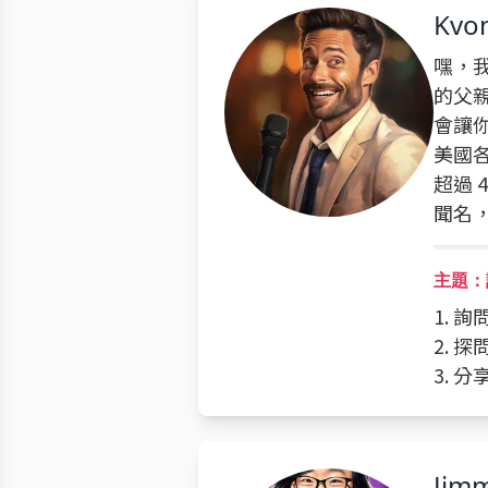
Kvo
嘿，
的父
會讓你
美國各
超過 
聞名
主題：
1. 
2. 
3. 
Jimm