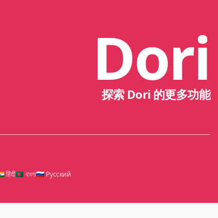
Dori
探索 Dori 的更多功能
🇳 हिंदी
🇧🇩 বাংলা
🇷🇺 Русский