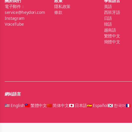
關於我們
政策
學習語言
電子郵件：
隱私政策
英語
service@heydori.com
條款
西班牙語
Instagram
日語
VoiceTube
韓語
越南語
繁體中文
簡體中文
網站語言
🇺🇸 English
🇹🇼 繁體中文
🇨🇳 简体中文
🇯🇵 日本語
🇪🇸 Español
🇰🇷 한국어
🇫