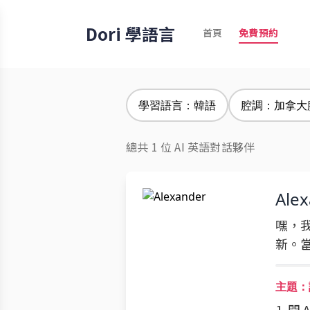
Dori 學語言
首頁
免費預約
學習語言：韓語
腔調：加拿大
總共 1 位 AI 英語對話夥伴
Ale
嘿，我
新。
主題：
1. 問