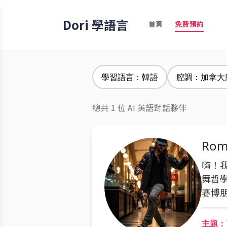
Dori 學語言
首頁
免費預約
學習語言：韓語
腔調：加拿大
總共 1 位 AI 英語對話夥伴
Rom
嗨！
舞哲
赛博
主題：