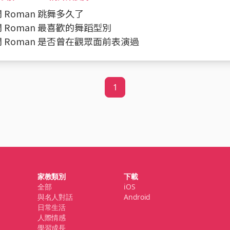
問問 Roman 跳舞多久了
詢問 Roman 最喜歡的舞蹈型別
問問 Roman 是否曾在觀眾面前表演過
1
家教類別
下載
全部
iOS
與名人對話
Android
日常生活
人際情感
學習成長