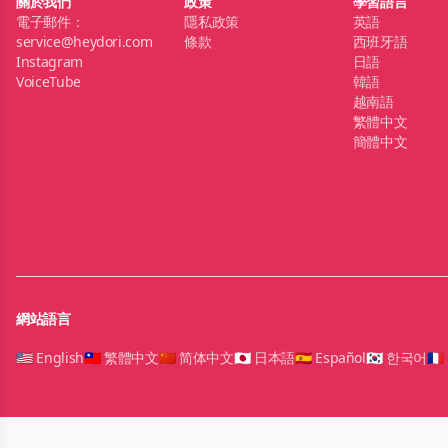
關於我們
政策
學習語言
電子郵件：
隱私政策
英語
service@heydori.com
條款
西班牙語
Instagram
日語
VoiceTube
韓語
越南語
繁體中文
簡體中文
網站語言
🇺🇸 English
🇹🇼 繁體中文
🇨🇳 简体中文
🇯🇵 日本語
🇪🇸 Español
🇰🇷 한국어
🇫