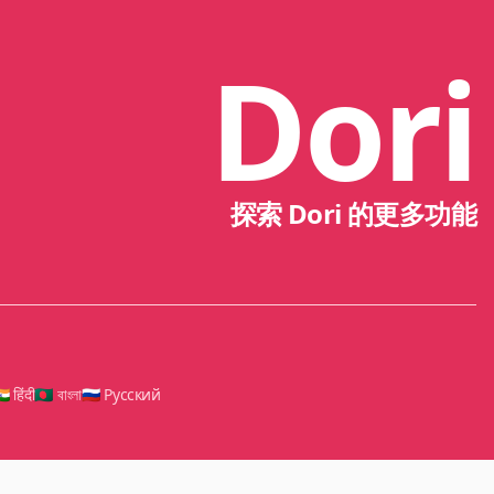
Dori
探索 Dori 的更多功能
🇳 हिंदी
🇧🇩 বাংলা
🇷🇺 Русский