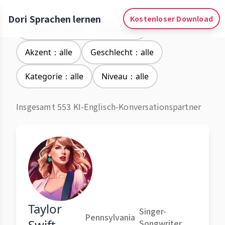
Dori Sprachen lernen
Kostenloser Download
Sprachen lernen：Koreanisch
Akzent：alle
Geschlecht：alle
Kategorie：alle
Niveau：alle
Insgesamt 553 KI-Englisch-Konversationspartner
Taylor
Singer-
Pennsylvania
Swift
Songwriter