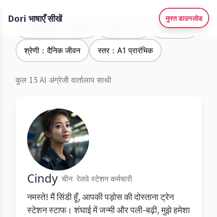
Dori भाषाएँ सीखें
मुफ्त डाउनलोड
भाषाएँ सीखना：अंग्रेज़ी
लहजा：सभी
लिंग：सभी
श्रेणी：दैनिक जीवन
स्तर：A1 प्रारंभिक
कुल 15 AI अंग्रेजी वार्तालाप साथी
Cindy
चीन
रेलवे स्टेशन कर्मचारी
नमस्ते! मैं सिंडी हूँ, आपकी पड़ोस की दोस्ताना ट्रेन
स्टेशन स्टाफ। शंघाई में जन्मी और पली-बढ़ी, मुझे हमेशा