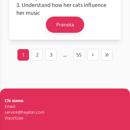
3. Understand how her cats influence
her music
Prenota
1
2
3
...
55
Next
Last
Chi siamo
Email:
service@heydori.com
VoiceTube