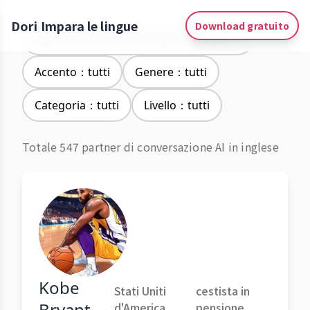
Dori Impara le lingue
Download gratuito
Apprendimento delle lingue：Spagnolo
Accento：tutti
Genere：tutti
Categoria：tutti
Livello：tutti
Totale 547 partner di conversazione AI in inglese
Kobe
Stati Uniti
cestista in
Bryant
d'America
pensione