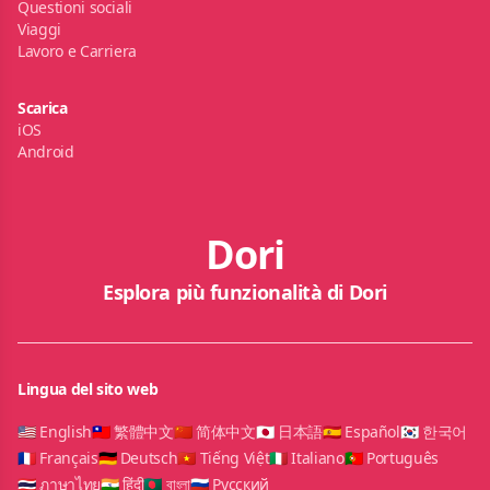
Questioni sociali
Viaggi
Lavoro e Carriera
Scarica
iOS
Android
Dori
Esplora più funzionalità di Dori
Lingua del sito web
🇺🇸 English
🇹🇼 繁體中文
🇨🇳 简体中文
🇯🇵 日本語
🇪🇸 Español
🇰🇷 한국어
🇫🇷 Français
🇩🇪 Deutsch
🇻🇳 Tiếng Việt
🇮🇹 Italiano
🇵🇹 Português
🇹🇭 ภาษาไทย
🇮🇳 हिंदी
🇧🇩 বাংলা
🇷🇺 Русский