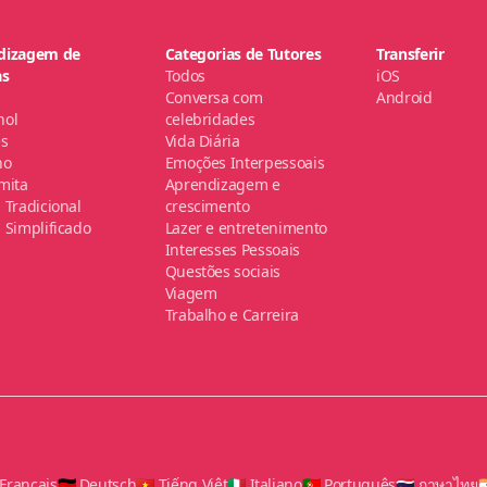
dizagem de
Categorias de Tutores
Transferir
as
Todos
iOS
Conversa com
Android
hol
celebridades
ês
Vida Diária
no
Emoções Interpessoais
mita
Aprendizagem e
 Tradicional
crescimento
 Simplificado
Lazer e entretenimento
Interesses Pessoais
Questões sociais
Viagem
Trabalho e Carreira
 Français
🇩🇪 Deutsch
🇻🇳 Tiếng Việt
🇮🇹 Italiano
🇵🇹 Português
🇹🇭 ภาษาไทย
🇮