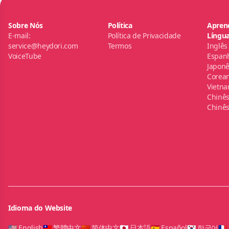
Sobre Nós
Política
Apren
E-mail:
Política de Privacidade
Língu
service@heydori.com
Termos
Inglês
VoiceTube
Espan
Japon
Corea
Vietna
Chinês
Chinês
Idioma do Website
🇺🇸 English
🇹🇼 繁體中文
🇨🇳 简体中文
🇯🇵 日本語
🇪🇸 Español
🇰🇷 한국어
🇫