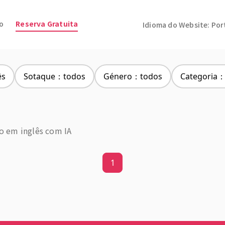
io
Reserva Gratuita
Idioma do Website: Po
ês
Sotaque：todos
Género：todos
Categoria：
ão em inglês com IA
1