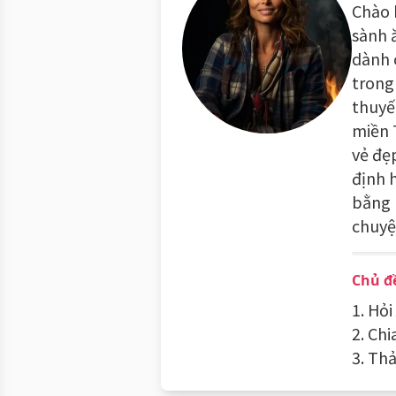
Chào 
sành ă
dành 
trong
thuyế
miền 
vẻ đẹ
định 
bằng 
chuyệ
Chủ đ
1. Hỏ
2. Chi
3. Th