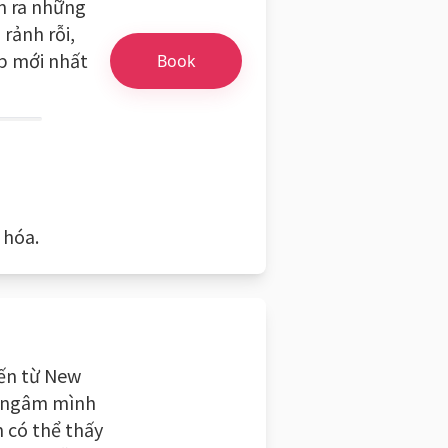
ìm ra những
 rảnh rỗi,
p mới nhất
Book
 hóa.
đến từ New
và ngâm mình
 có thể thấy