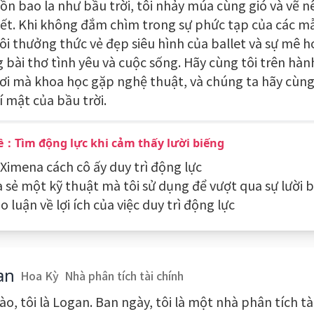
ồn bao la như bầu trời, tôi nhảy múa cùng gió và vẽ n
tiết. Khi không đắm chìm trong sự phức tạp của các m
tôi thưởng thức vẻ đẹp siêu hình của ballet và sự mê h
 bài thơ tình yêu và cuộc sống. Hãy cùng tôi trên hành
nơi mà khoa học gặp nghệ thuật, và chúng ta hãy cù
í mật của bầu trời.
ề：Tìm động lực khi cảm thấy lười biếng
 Ximena cách cô ấy duy trì động lực
ia sẻ một kỹ thuật mà tôi sử dụng để vượt qua sự lười 
o luận về lợi ích của việc duy trì động lực
an
Hoa Kỳ
Nhà phân tích tài chính
ào, tôi là Logan. Ban ngày, tôi là một nhà phân tích tà