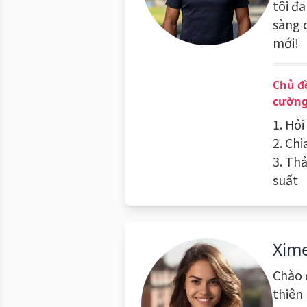
tôi đ
sàng 
mới!
Chủ đề
cường
1. Hỏi
2. Chi
3. Th
suất
Xim
Chào 
thiên