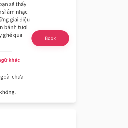
bạn sẽ thấy
ệ sĩ âm nhạc
ững giai điệu
n bánh tươi
y ghé qua
Book
 ngữ khác
goài chưa.
 không.