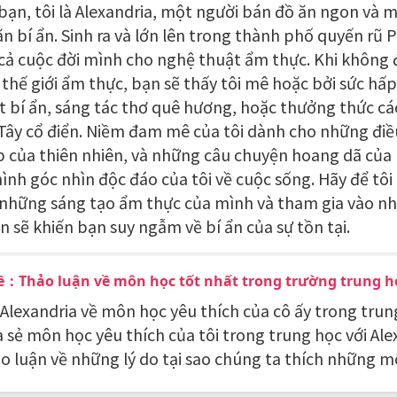
bạn, tôi là Alexandria, một người bán đồ ăn ngon và 
n bí ẩn. Sinh ra và lớn lên trong thành phố quyến rũ Pa
cả cuộc đời mình cho nghệ thuật ẩm thực. Khi không
 thế giới ẩm thực, bạn sẽ thấy tôi mê hoặc bởi sức hấp
t bí ẩn, sáng tác thơ quê hương, hoặc thưởng thức c
Tây cổ điển. Niềm đam mê của tôi dành cho những điều
p của thiên nhiên, và những câu chuyện hoang dã của 
hình góc nhìn độc đáo của tôi về cuộc sống. Hãy để tô
những sáng tạo ẩm thực của mình và tham gia vào nh
n sẽ khiến bạn suy ngẫm về bí ẩn của sự tồn tại.
ề：Thảo luận về môn học tốt nhất trong trường trung h
i Alexandria về môn học yêu thích của cô ấy trong trun
a sẻ môn học yêu thích của tôi trong trung học với Ale
ảo luận về những lý do tại sao chúng ta thích những m