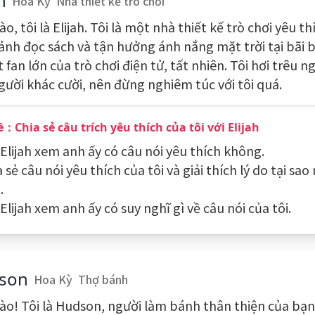
h
Hoa Kỳ
Nhà thiết kế trò chơi
ào, tôi là Elijah. Tôi là một nhà thiết kế trò chơi yêu t
rảnh đọc sách và tận hưởng ánh nắng mặt trời tại bãi b
 fan lớn của trò chơi điện tử, tất nhiên. Tôi hơi trêu n
gười khác cười, nên đừng nghiêm túc với tôi quá.
：Chia sẻ câu trích yêu thích của tôi với Elijah
 Elijah xem anh ấy có câu nói yêu thích không.
a sẻ câu nói yêu thích của tôi và giải thích lý do tại sao
.
 Elijah xem anh ấy có suy nghĩ gì về câu nói của tôi.
son
Hoa Kỳ
Thợ bánh
hào! Tôi là Hudson, người làm bánh thân thiện của bạ