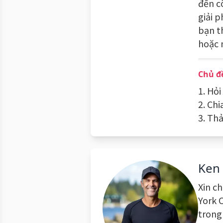
đến c
giải p
bạn t
hoặc 
Chủ đ
1. Hỏi
2. Chi
3. Th
Ken
Xin c
York C
trong