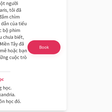
một người
ris, tôi đã
 đắm chìm
 dẫn của tiểu
ác bộ phim
 chưa biết,
Miền Tây đã
Book
i mê hoặc bạn
ững cuộc trò
ọc
g học.
xandria.
ôn học đó.