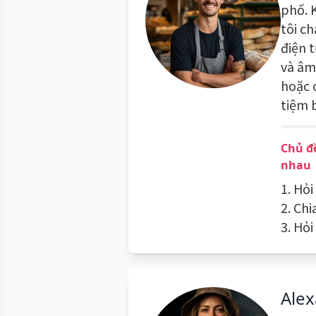
phố. 
tôi c
điện t
và âm
hoặc 
tiệm 
Chủ đ
nhau
1. Hỏ
2. Chi
3. Hỏ
Alex