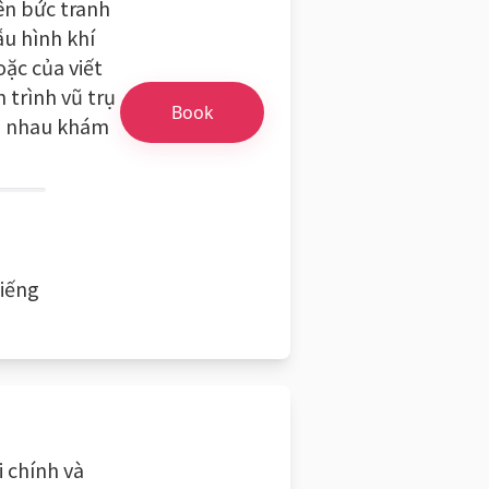
ên bức tranh
ẫu hình khí
oặc của viết
 trình vũ trụ
Book
ng nhau khám
biếng
i chính và