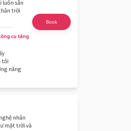
i luôn sẵn
hân trời
Book
công cụ tăng
ấy
 tôi
ường năng
 nghệ nhân
ư mặt trời và