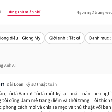
ủ
Dùng thử miễn phí
Ngôn ngữ trang web: 
iọng điệu：Giọng Mỹ
Giới tính：Tất cả
Danh mục：H
ng Anh AI
on
Đài Loan
Kỹ sư thuật toán
ào, tôi là Aaron! Tôi là một kỹ sư thuật toán theo ngh
 tôi cũng đam mê trang điểm và thời trang. Tôi thích
ác phong cách mới và chia sẻ mẹo và thủ thuật với bạn 