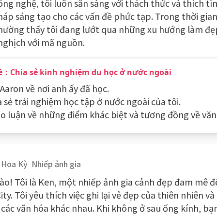
ông nghệ, tôi luôn sẵn sàng với thách thức và thích t
háp sáng tạo cho các vấn đề phức tạp. Trong thời gian
hường thấy tôi đang lướt qua những xu hướng làm đẹ
nghịch với mã nguồn.
ề：Chia sẻ kinh nghiệm du học ở nước ngoài
 Aaron về nơi anh ấy đã học.
a sẻ trải nghiệm học tập ở nước ngoài của tôi.
ảo luận về những điểm khác biệt và tương đồng về văn
Hoa Kỳ
Nhiếp ảnh gia
hào! Tôi là Ken, một nhiếp ảnh gia cảnh đẹp đam mê 
ity. Tôi yêu thích việc ghi lại vẻ đẹp của thiên nhiên 
 các văn hóa khác nhau. Khi không ở sau ống kính, bạn