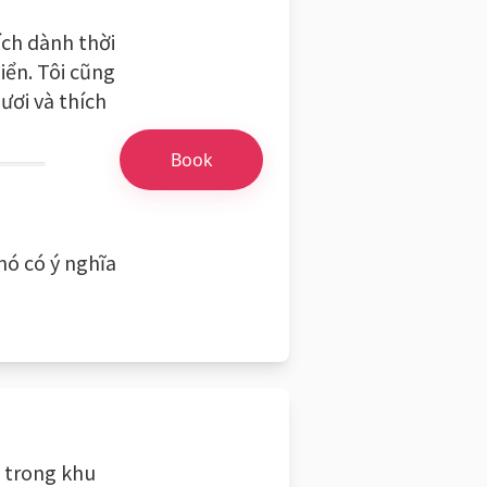
hích dành thời
iển. Tôi cũng
gươi và thích
Book
 nó có ý nghĩa
n trong khu