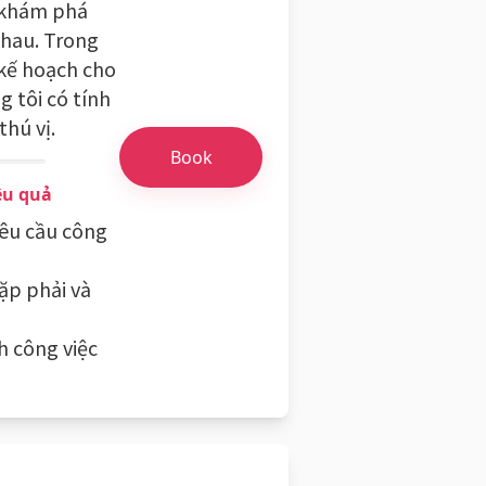
h khám phá
nhau. Trong
 kế hoạch cho
g tôi có tính
thú vị.
Book
ệu quả
yêu cầu công
ặp phải và
h công việc