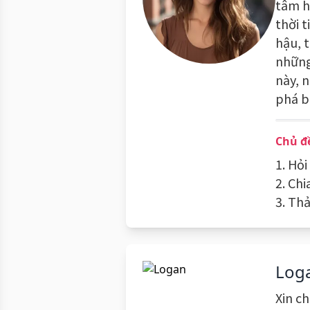
tâm h
thời 
hậu, 
những
này, 
phá b
Chủ đ
1. Hỏi
2. Ch
3. Thả
Log
Xin ch