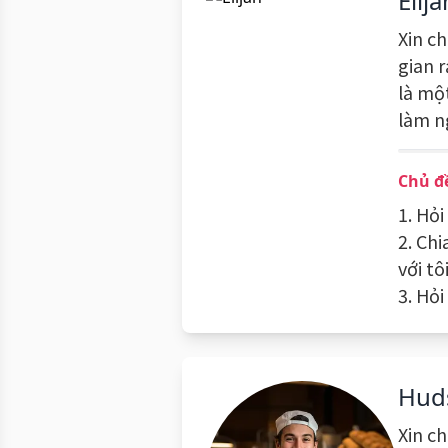
Elija
Xin ch
gian 
là một
làm n
Chủ đề
1. Hỏi
2. Chi
với tôi
3. Hỏi
Hud
Xin c