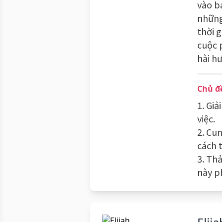
vào b
những
thời 
cuộc p
hài h
Chủ đ
1. Gi
việc.
2. Cu
cách t
3. Th
này p