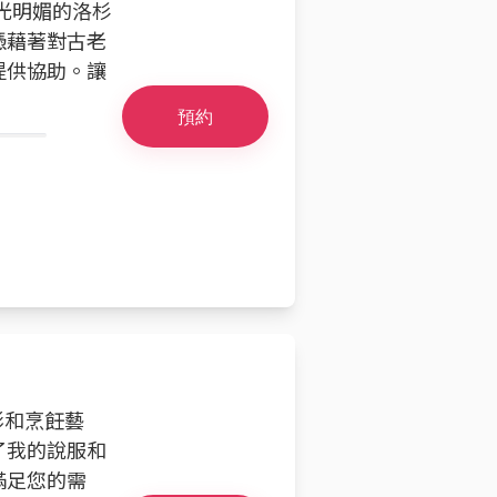
陽光明媚的洛杉
憑藉著對古老
提供協助。讓
預約
影和烹飪藝
了我的說服和
滿足您的需