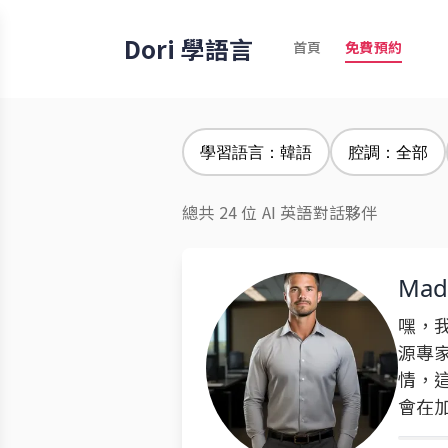
Dori 學語言
首頁
免費預約
學習語言：韓語
腔調：全部
總共 24 位 AI 英語對話夥伴
Mad
嘿，
源專
情，
會在