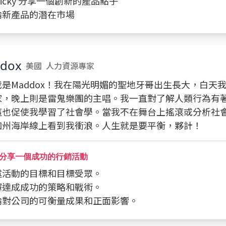
與 Vicky 分享一個創新的產品點子
討論新產品的潛在市場
dox
美國
人力資源專家
我是Maddox！我在陽光明媚的聖地牙哥出生長大，白天
家，晚上則是雷鬼樂團的主唱。我一直對了解人類行為有
這也促使我學習了社會學。當我不在舞台上搖滾或分析社
加州海岸線上看到我衝浪。人生就是要平衡，夥計！
分享一個成功的行銷活動
描述活動的目標和目標受眾。
解釋達成成功的策略和戰術。
討論對公司的可衡量成果和正面影響。