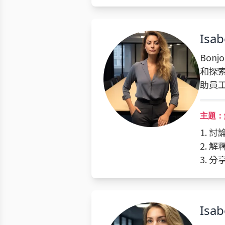
Isab
Bon
和探
助員
主題：
1. 
2. 
3. 
Isab