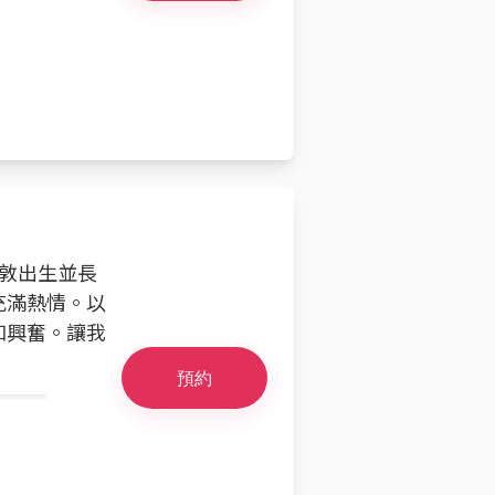
倫敦出生並長
充滿熱情。以
和興奮。讓我
預約