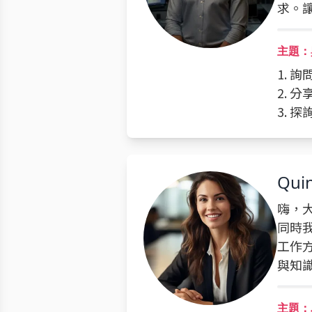
求。
主題：
1. 
2. 
3. 
Qui
嗨，大
同時
工作
與知
主題：