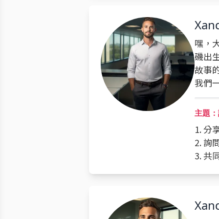
Xan
嘿，大
磯出
故事
我們
主題：
1. 
2. 
3. 
Xan