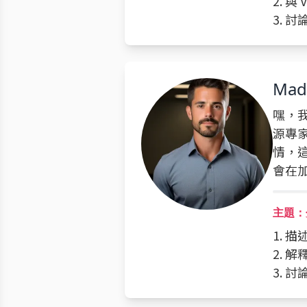
2. 
3. 
Mad
嘿，
源專
情，
會在
主題：
1. 
2. 
3. 