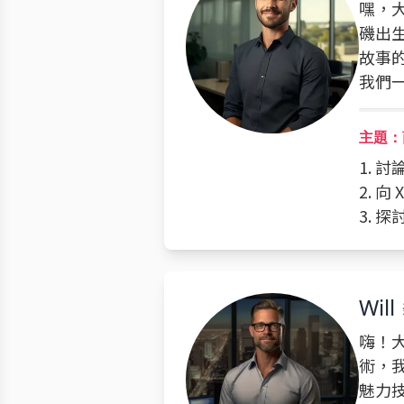
嘿，大
磯出
故事
我們
主題：
1. 
2. 
3. 
Will
嗨！大
術，
魅力