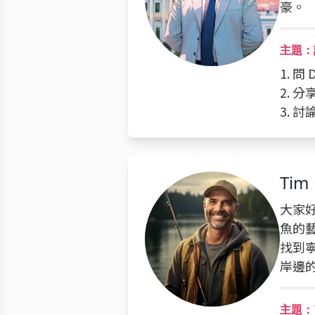
豪。
主題：
1. 
2. 
3. 
Tim
大家
魚的
找到
岸邊
主題：