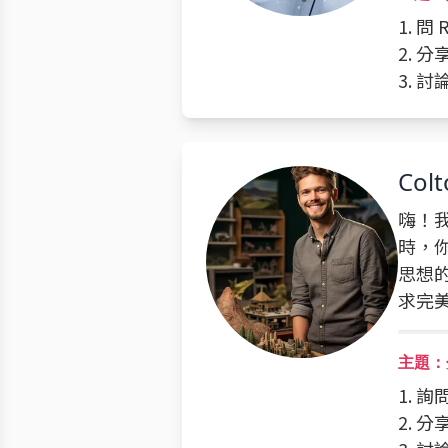
1. 
2. 
3. 
Colt
嗨！我
時，
思想
求完
主題：
1. 
2. 