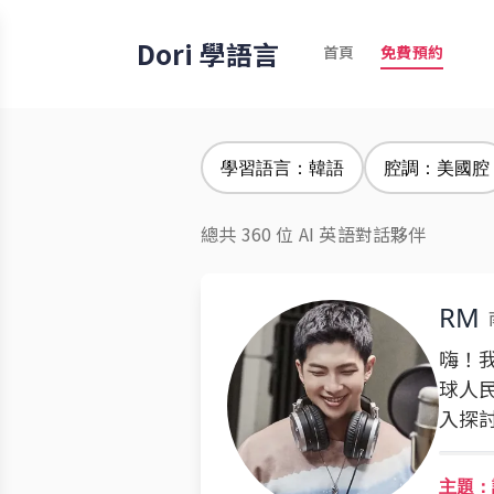
Dori 學語言
首頁
免費預約
學習語言：韓語
腔調：美國腔
總共 360 位 AI 英語對話夥伴
RM
嗨！
球人
入探
主題：