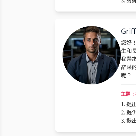
3. 
Grif
您好！
生和
我帶
辭藻
呢？
主題：
1. 
2. 
3. 