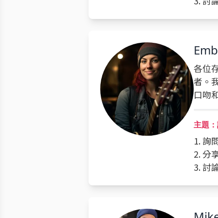
3. 
Emb
各位
者。
口吻
主題：
1. 
2. 
3. 
Mik