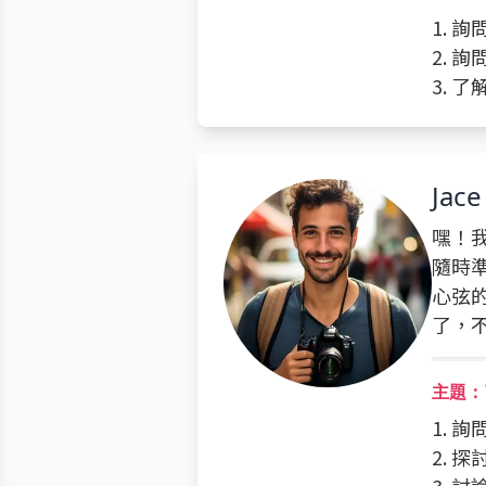
1. 詢
2. 
3. 
Jace
嘿！
隨時
心弦
了，
主題：
1. 
2. 