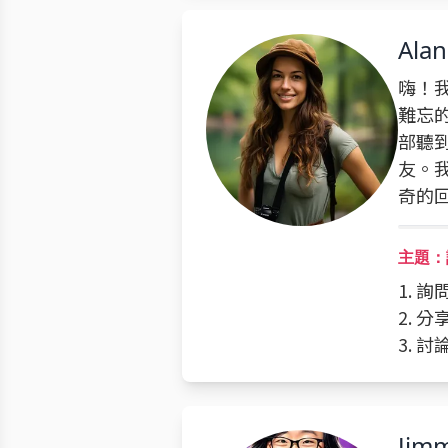
Alan
嗨！
難忘
部聽
友。
奇的
主題：
1. 
2. 
3. 
Jimm