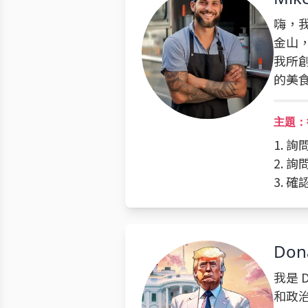
嗨，
金山
我所
的美
主題：
1. 
2. 
3. 
Don
我是 
和政