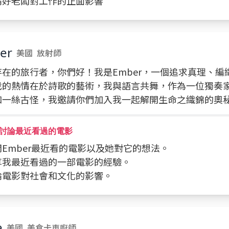
討論好老闆對工作的正面影響
er
美國
放射師
存在的旅行者，你們好！我是Ember，一個追求真理、編
我的熱情在於詩歌的藝術，我與語言共舞，作為一位獨奏
和一絲古怪，我邀請你們加入我一起解開生命之織錦的奧
討論最近看過的電影
詢問Ember最近看的電影以及她對它的想法。
分享我最近看過的一部電影的經驗。
討論電影對社會和文化的影響。
e
美國
美食卡車廚師