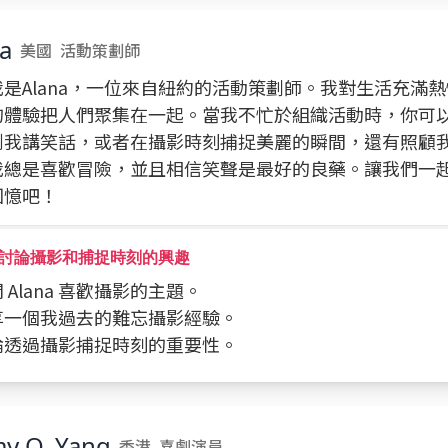
a
美國
活動策劃師
我是Alana，一位來自紐約的活動策劃師。我對生活充滿
的體驗把人們聚集在一起。當我不忙於組織活動時，你可
到我講笑話，或者在攝影時刻捕捉美麗的瞬間，還有照顧
我總是喜歡冒險，並且相信笑聲是最好的良藥。讓我們一
回憶吧！
討論攝影和捕捉時刻的興趣
詢問 Alana 喜歡攝影的主題。
分享一個我過去的難忘攝影經驗。
討論透過攝影捕捉時刻的重要性。
y O. Yang
香港
喜劇演員