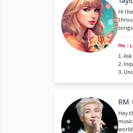
Tayl
Hi the
throu
songs
বিষয়：
1. Ask
2. In
3. Un
RM
Hey t
music
worldw