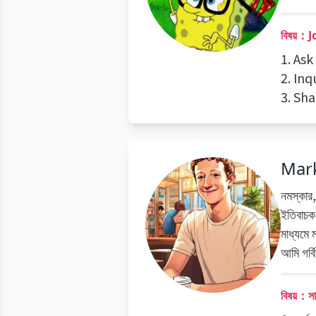
বিষয়：
1. Ask
2. In
3. Sh
Mar
নমস্কার,
ইতিবাচক 
মাধ্যমে 
আমি গর্
বিষয়：সা