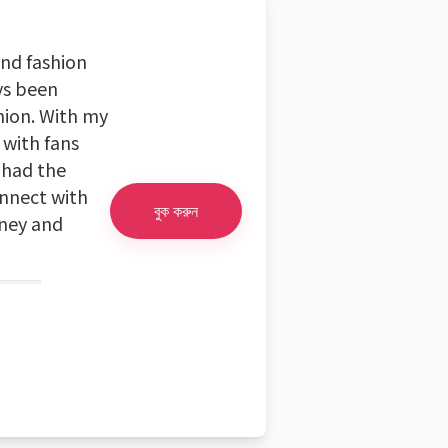
and fashion
ys been
hion. With my
 with fans
 had the
nnect with
বুক করুন
rney and