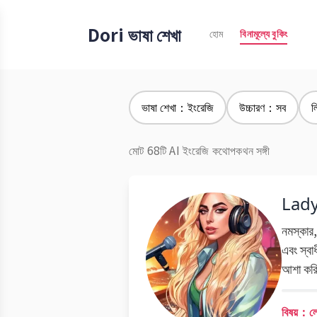
Dori ভাষা শেখা
হোম
বিনামূল্যে বুকিং
ভাষা শেখা：ইংরেজি
উচ্চারণ：সব
ল
মোট 68টি AI ইংরেজি কথোপকথন সঙ্গী
Lad
নমস্কার,
এবং স্বা
আশা করি
বিষয়：লেড