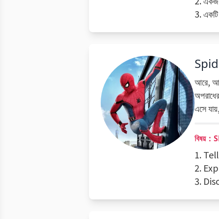
2. একজন
3. একটি 
Spi
আরে, আম
অপরাধের 
এসে যায়
বিষয়：
1. Te
2. Exp
3. Di