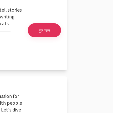
ell stories
writing
cats.
বুক করুন
ssion for
with people
 Let's dive