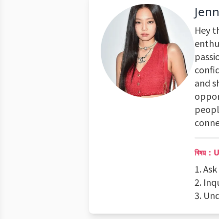
Jenn
Hey th
enthus
passi
confi
and s
oppor
peopl
conne
বিষয়
1. As
2. In
3. Un