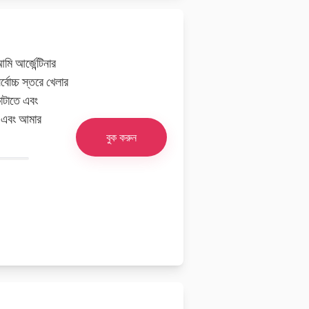
ি আর্জেন্টিনার
োচ্চ স্তরে খেলার
াটাতে এবং
া এবং আমার
বুক করুন