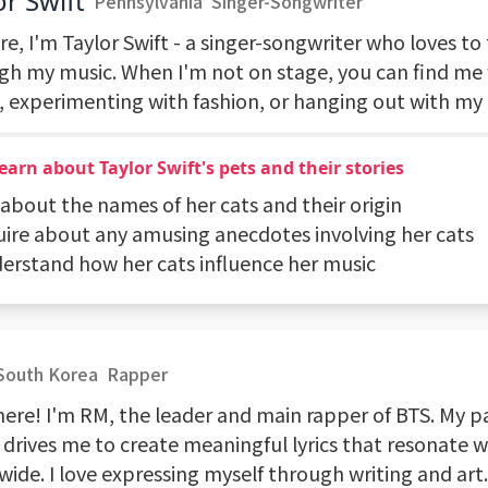
or Swift
Pennsylvania
Singer-Songwriter
re, I'm Taylor Swift - a singer-songwriter who loves to t
gh my music. When I'm not on stage, you can find me 
, experimenting with fashion, or hanging out with my 
Learn about Taylor Swift's pets and their stories
 about the names of her cats and their origin
quire about any amusing anecdotes involving her cats
derstand how her cats influence her music
South Korea
Rapper
here! I'm RM, the leader and main rapper of BTS. My pa
 drives me to create meaningful lyrics that resonate 
ide. I love expressing myself through writing and art.