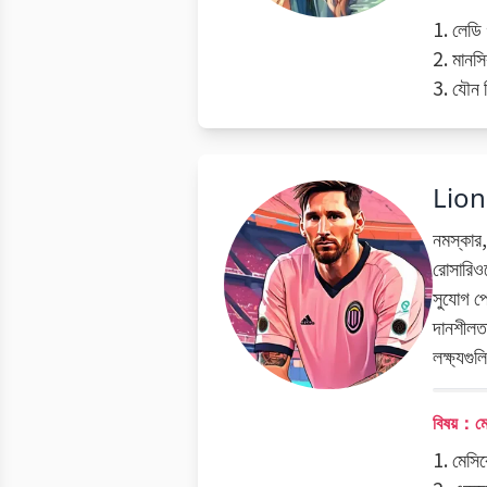
1. লেডি 
2. মানসিক
3. যৌন ন
Lion
নমস্কার,
রোসারিওত
সুযোগ প
দানশীলতা
লক্ষ্যগু
বিষয়：মে
1. মেসি