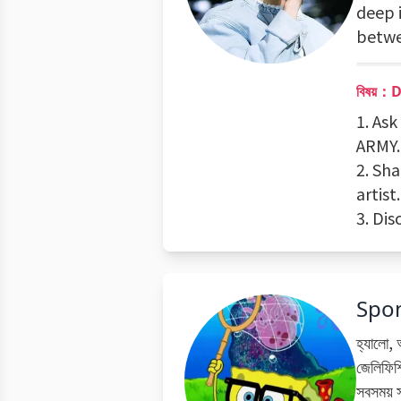
deep 
betw
বিষয়：
1. As
ARMY.
2. Sh
artist.
3. Dis
Spo
হ্যালো, 
জেলিফিশ
সবসময় স