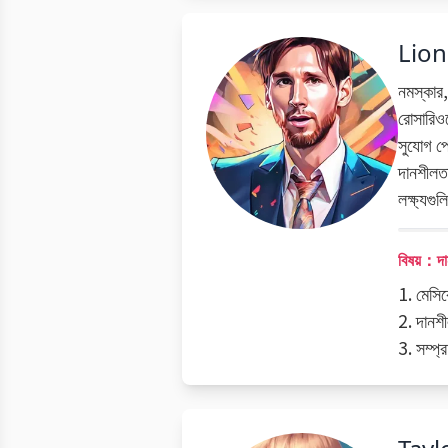
Lion
নমস্কার,
রোসারিওত
সুযোগ প
দানশীলতা
লক্ষ্যগু
বিষয়：দা
1. মেসিক
2. দানশী
3. সম্প্