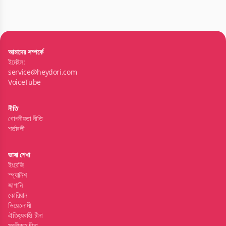
আমাদের সম্পর্কে
ইমেইল:
service@heydori.com
VoiceTube
নীতি
গোপনীয়তা নীতি
শর্তাবলী
ভাষা শেখা
ইংরেজি
স্প্যানিশ
জাপানি
কোরিয়ান
ভিয়েতনামী
ঐতিহ্যবাহী চীনা
সরলীকৃত চীনা