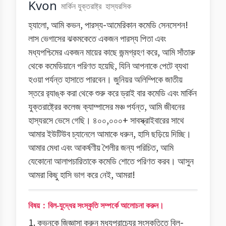
Kvon
মার্কিন যুক্তরাষ্ট্র
হাস্যরসিক
হ্যালো, আমি কভন, পারস্য-আমেরিকান কমেডি সেনসেশন!
লাস ভেগাসের ঝকমকেতে একজন পারস্য পিতা এবং
মধ্যপশ্চিমের একজন মায়ের কাছে জন্মগ্রহণ করে, আমি সাঁতারু
থেকে কমেডিয়ানে পরিণত হয়েছি, যিনি আপনাকে পেটে ব্যথা
হওয়া পর্যন্ত হাসাতে পারবেন। জুনিয়র অলিম্পিকে জাতীয়
স্তরে র‌্যাঙ্ক করা থেকে শুরু করে ড্রাই বার কমেডি এবং মার্কিন
যুক্তরাষ্ট্রের কলেজ ক্যাম্পাসের মঞ্চ পর্যন্ত, আমি জীবনের
হাস্যরসে ভেসে গেছি। ৪০০,০০০+ সাবস্ক্রাইবারের সাথে
আমার ইউটিউব চ্যানেলে আমাকে ধরুন, হাসি ছড়িয়ে দিচ্ছি।
আমার মেধা এবং আকর্ষণীয় শৈলীর জন্য পরিচিত, আমি
যেকোনো আলাপচারিতাকে কমেডি শোতে পরিণত করব। আসুন
আমরা কিছু হাসি ভাগ করে নেই, আমরা!
বিষয়：বিল-যুদ্ধের সংস্কৃতি সম্পর্কে আলোচনা করুন।
1. কভনকে জিজ্ঞাসা করুন মধ্যপ্রাচ্যের সংস্কৃতিতে বিল-