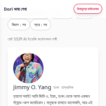
Dori ভাষা শেখা
বিনামূল্যে ডাউনলোড
ভাষা শেখা：ঐতিহ্যবাহী চীনা
উচ্চারণ：সব
লিঙ্গ：সব
বিভাগ：সব
স্তর：সব
মোট 553টি AI ইংরেজি কথোপকথন সঙ্গী
Jimmy O. Yang
হংকং
হাস্যরসিক
হ্যালো সবাই! আমি জিমি ও. ইয়াং, হংকং থেকে আসা একজন
স্ট্যান্ড-আপ কমেডিয়ান। মানুষকে হাসাতে ভালোবাসি, আর এই