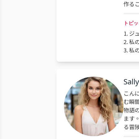
作る
トピッ
1. 
2. 
3. 
Sally
こん
む瞬
物語
ます
る冒