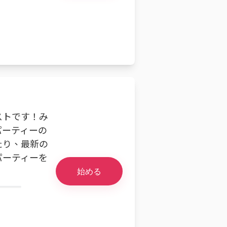
ストです！み
パーティーの
たり、最新の
パーティーを
始める