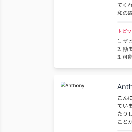
てく
和の
トピッ
1. 
2. 
3. 
Ant
こん
てい
たり
こと