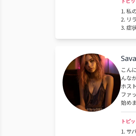
トピッ
1. 
2. 
3. 
Sav
こん
んな
ホス
ファ
始め
トピッ
1. 