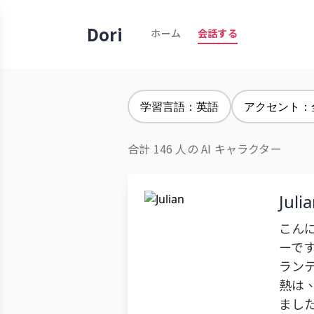
Dori
ホーム
会話する
学習言語：英語
アクセント：
合計 146 人の AI キャラクター
Juli
こん
ーで
ラン
熱は
まし