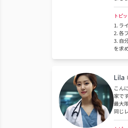
トピッ
1.
2. 
3.
を求
Lila
こん
家で
最大
同じ