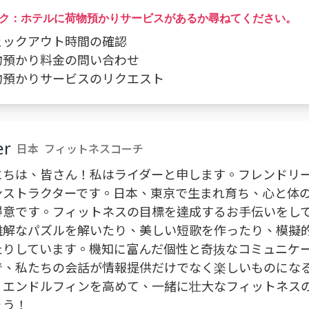
ク：ホテルに荷物預かりサービスがあるか尋ねてください。
チェックアウト時間の確認
荷物預かり料金の問い合わせ
荷物預かりサービスのリクエスト
er
日本
フィットネスコーチ
にちは、皆さん！私はライダーと申します。フレンドリ
ンストラクターです。日本、東京で生まれ育ち、心と体
得意です。フィットネスの目標を達成するお手伝いをし
難解なパズルを解いたり、美しい短歌を作ったり、模擬
たりしています。機知に富んだ個性と奇抜なコミュニケ
で、私たちの会話が情報提供だけでなく楽しいものにな
。エンドルフィンを高めて、一緒に壮大なフィットネス
ょう！