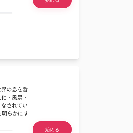
世界の息を呑
文化、風景、
りなされてい
を明らかにす
始める