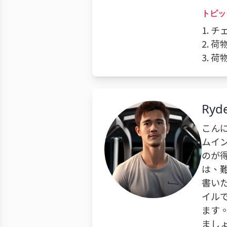
トピッ
1. 
2. 
3. 
Ryd
こん
ムイ
のが
は、
書い
イル
ます
まし