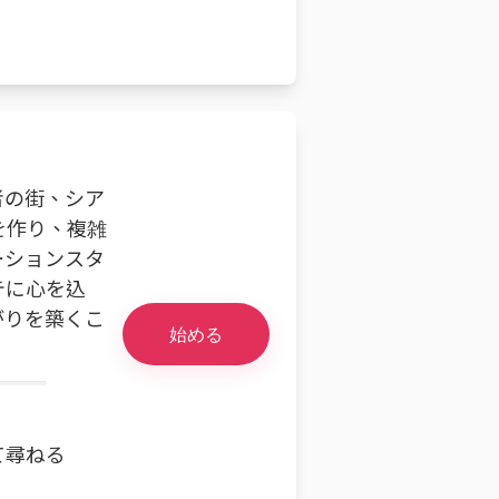
者の街、シア
を作り、複雑
ーションスタ
テに心を込
がりを築くこ
始める
て尋ねる