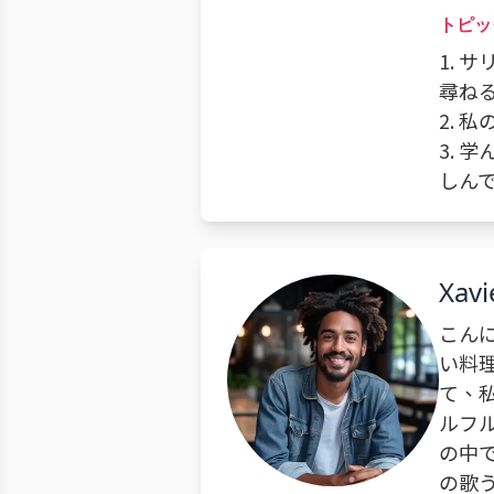
トピッ
1.
尋ね
2.
3.
しん
Xavi
こん
い料
て、
ルフ
の中
の歌