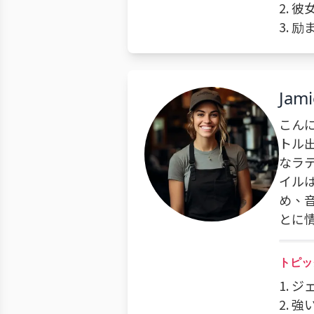
2. 
3. 
Jami
こん
トル
なラ
イル
め、
とに
トピッ
1.
2. 