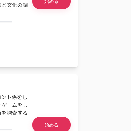
始める
物と文化の調
ロント係をし
オゲームをし
所を探索する
始める