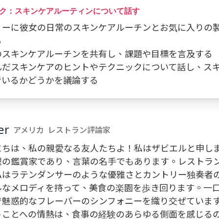
ク：スキンケアルーティンについて話す
 サリーに彼女の日常のスキンケアルーチンとお気に入りの
る
 私のスキンケアルーチンを共有し、課題や目標を言及する
 学んだスキンケアのヒントやテクニックについて話し、ス
でいるかどうかを議論する
er
アメリカ
レストラン評論家
にちは、私の親愛なる友人たちよ！私はザビエルと申し
理の鑑賞家であり、言葉の名手でもあります。レストラ
私はラテンダンサーのような優雅さとカントリー独奏者
ルなメロディを持って、美食の楽園を歩き回ります。一
で魅惑的なフレーバーのシンフォニーを織り交ぜていま
うことへの情熱は、食事の経験のあらゆる側面を感じる