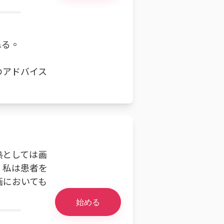
ねる。
のアドバイス
熱としては画
。私は患者を
画においても
始める