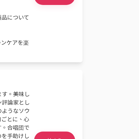
製品について
キンケアを楽
ます。美味し
ン評論家とし
のようなソウ
口ごとに、心
す。合唱団で
のを手助けし