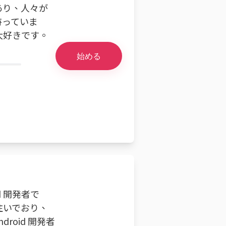
あり、人々が
持っていま
大好きです。
始める
d 開発者で
注いでおり、
oid 開発者