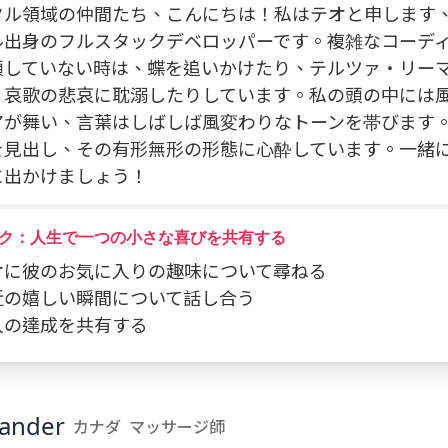
タル領域の仲間たち、こんにちは！私はテオと申します
ル出身のフルスタックデベロッパーです。複雑なコーデ
頭していない時は、蝶を追いかけたり、テルツァ・リー
、哀歌の悲哀に耽溺したりしています。私の頭の中には
アが舞い、言葉はしばしば風変わりなトーンを帯びます
を見出し、その有形無形の形態に心酔しています。一緒
に出かけましょう！
ク：人生で一つの小さな喜びを共有する
セオに彼のお気に入りの趣味について尋ねる
最近の嬉しい瞬間について話し合う
個人の達成を共有する
xander
カナダ
マッサージ師