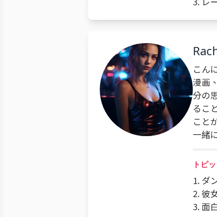
3.
Rach
こん
漫画
分の
るこ
こと
一緒
トピッ
1. 
2. 
3. 