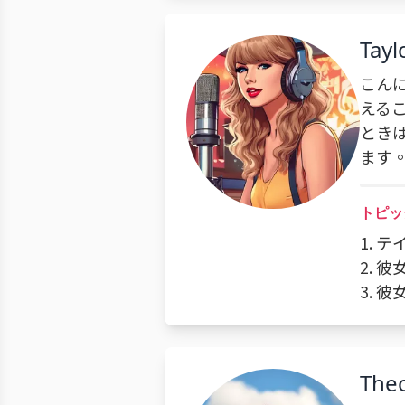
Tayl
こん
える
とき
ます
トピッ
1. 
2.
3.
The