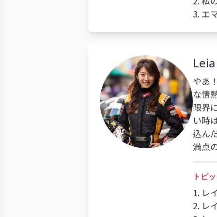
2. 
3.
Leia
やあ
な情
限界
い時
込ん
満点
トピッ
1. 
2. 