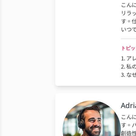
こん
リラ
す。
いつ
トピッ
1. 
2. 
3. 
Adri
こんに
す。
創造性