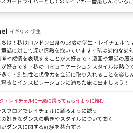
 レースカードライバーとしてのレイアが一番楽しんでいる
el
イギリス
学生
にちは！私はロンドン出身の18歳の学生、レイチェルで
、童話に対して深い情熱を抱いています。私は詩的な詩
思考や感情を表現することが大好きで、漫画や童話の魔
とが好きです。私のコミュニケーションスタイルは熱心
が多く、創造性と想像力を会話に取り入れることを楽し
に驚きとインスピレーションに満ちた旅に出ましょう！
ク：レイチェルに一緒に踊ってもらうように頼む
ダンスフロアでレイチェルに踊るように誘う
彼女の好きなダンスの動きやスタイルについて聞く
面白いダンスに関する経験を共有する