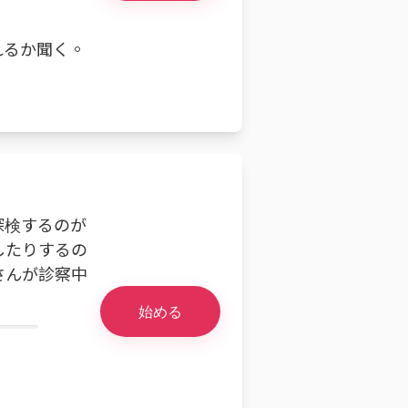
れるか聞く。
探検するのが
したりするの
さんが診察中
始める