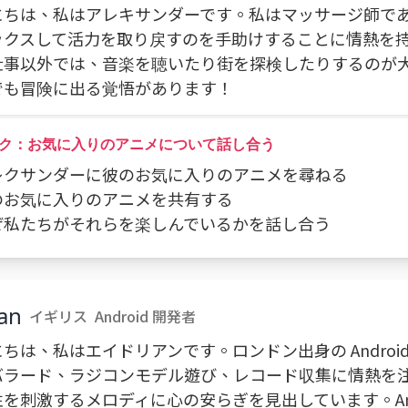
にちは、私はアレキサンダーです。私はマッサージ師で
ックスして活力を取り戻すのを手助けすることに情熱を
仕事以外では、音楽を聴いたり街を探検したりするのが
でも冒険に出る覚悟があります！
ク：お気に入りのアニメについて話し合う
アレクサンダーに彼のお気に入りのアニメを尋ねる
私のお気に入りのアニメを共有する
なぜ私たちがそれらを楽しんでいるかを話し合う
an
イギリス
Android 開発者
ちは、私はエイドリアンです。ロンドン出身の Androi
バラード、ラジコンモデル遊び、レコード収集に情熱を
を刺激するメロディに心の安らぎを見出しています。Andr