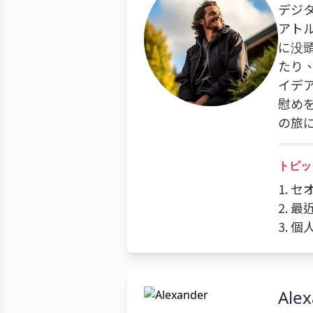
デジ
アト
に没
たり
イデ
慰め
の旅
トピッ
1. 
2. 
3. 
Ale