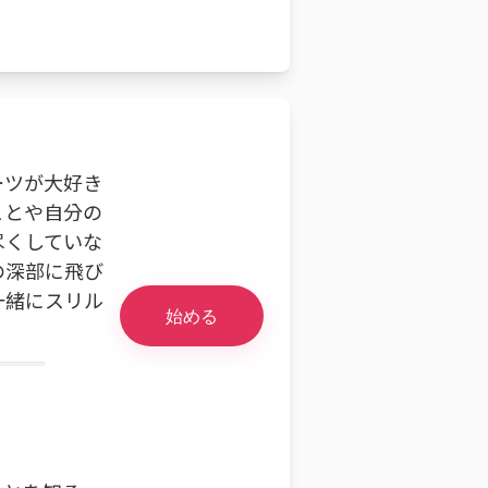
。
ーツが大好き
ことや自分の
尽くしていな
の深部に飛び
一緒にスリル
始める