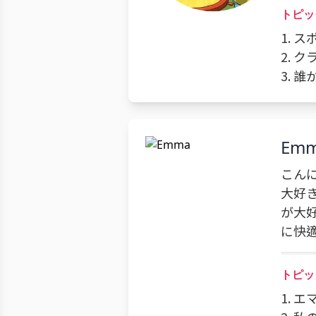
トピッ
1.
2. 
3. 
Em
こん
大好
が大
に快
トピッ
1. 