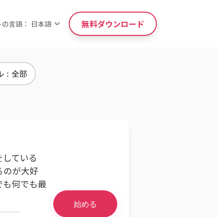
無料ダウンロード
トの言語： 日本語
ル：全部
をしている
るのが大好
でも何でも最
始める