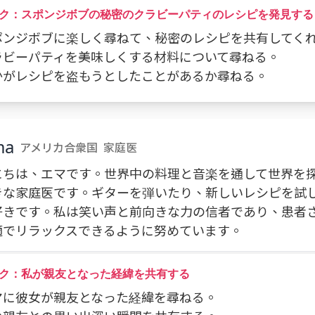
ク：スポンジボブの秘密のクラビーパティのレシピを発見する
 スポンジボブに楽しく尋ねて、秘密のレシピを共有してく
クラビーパティを美味しくする材料について尋ねる。
誰かがレシピを盗もうとしたことがあるか尋ねる。
ma
アメリカ合衆国
家庭医
にちは、エマです。世界中の料理と音楽を通して世界を
きな家庭医です。ギターを弾いたり、新しいレシピを試
好きです。私は笑い声と前向きな力の信者であり、患者
適でリラックスできるように努めています。
ク：私が親友となった経緯を共有する
エマに彼女が親友となった経緯を尋ねる。