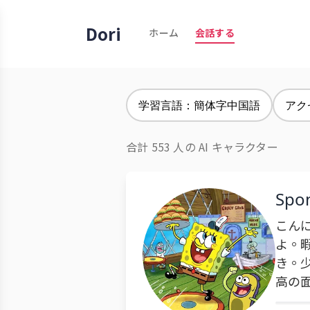
Dori
ホーム
会話する
学習言語：簡体字中国語
アク
合計 553 人の AI キャラクター
Spo
こん
よ。
き。
高の