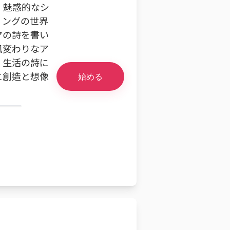
、魅惑的なシ
ィングの世界
マの詩を書い
風変わりなア
。生活の詩に
に創造と想像
始める