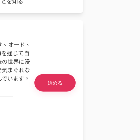
ことを知る
す。オード、
句を通じて自
法の世界に浸
で気まぐれな
んでいます。
始める