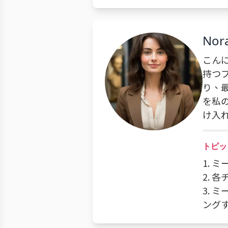
Nor
こん
持つ
り、
を私
け入
トピッ
1. 
2.
3.
ング