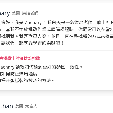
hary
美國
烘焙老師
家好，我是 Zachary ！我白天是一名烘焙老師，晚上
員。當我不忙於批改作業或準備課程時，你通常可以在當
部找到我。我喜歡逗人笑，並且一直在尋找新的方式來提
。讓我們一起享受學習的樂趣吧！
在課堂上討論烘焙挑戰
向 Zachary 請教如何達到更好的麵團一致性。
詢問如何防止烘焙過度。
討論提升蛋糕裝飾技巧的方法。
athan
美國
太空人