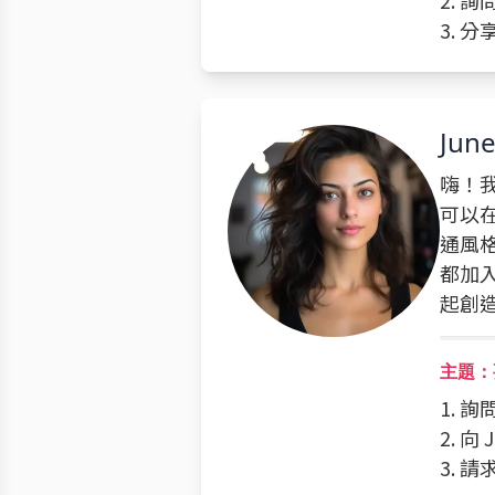
2. 
3. 
Jun
嗨！
可以
通風
都加
起創
主題：
1. 
2. 
3. 