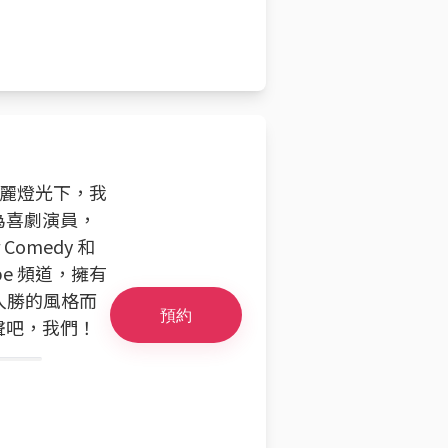
華麗燈光下，我
為喜劇演員，
omedy 和
e 頻道，擁有
人入勝的風格而
預約
聲吧，我們！