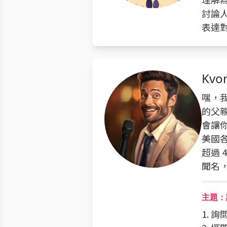
討論
表達
Kvo
嘿，
的父
會讓你
美國各
超過 
聞名
主題：
1. 