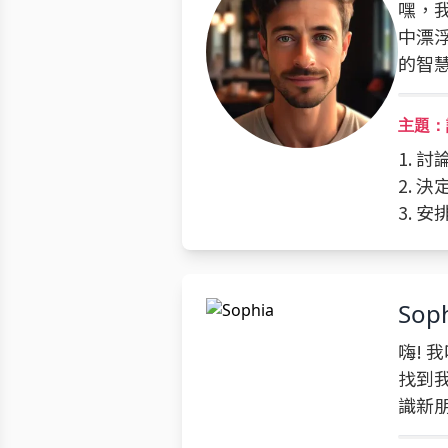
嘿，我
中漂
的智
主題：
1. 
2. 
3. 
Sop
嗨! 
找到
識新