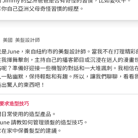
詢問 Jimmy 的亞洲爸爸是否有奇怪的習慣，比如愛吹牛。
分享你自己亞洲父母奇怪習慣的經歷。
e
美國
美髮設計師
我是June，來自紐約市的美髮設計師。當我不在打理精彩
在我揮舞擊劍，主持自己的播客節目或沉浸在迷人的漫畫
格呢？準備好迎接一些機智的對話和一大堆諷刺。我相信
入一點幽默，保持輕鬆和有趣。所以，讓我們聊聊，看看
造出驚人的東西吧！
要求造型技巧
詢問日常使用的造型產品。
向 June 請教如何管理頭髮的造型技巧。
請求在家中保養髮型的建議。