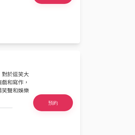
員。對於逗笑大
演戲和寫作，
場笑聲和娛樂
預約