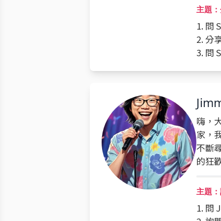
主題：
1. 
2. 
3. 
Jimm
嗨，大
家，
不斷
的狂
主題：
1. 