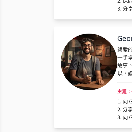
2. 
3. 
Geo
親愛
一手
故事
以，
主題：
1. 
2. 
3. 