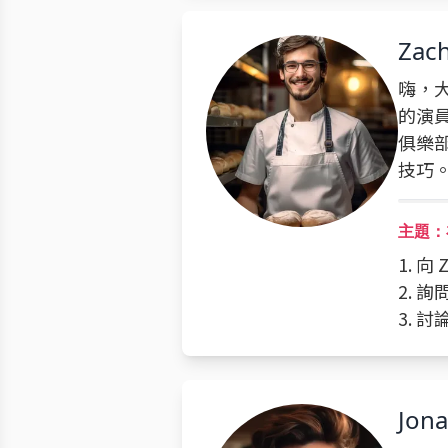
Zac
嗨，大
的演
俱樂
技巧
主題：
1. 
2. 
3. 
Jon