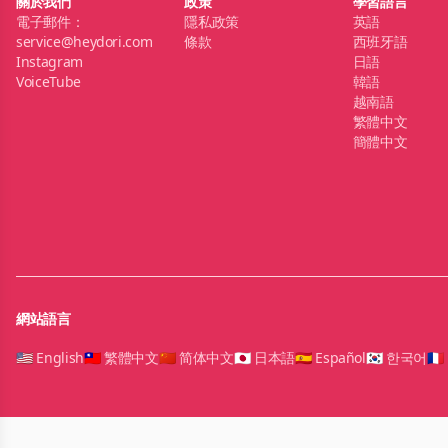
關於我們
政策
學習語言
電子郵件：
隱私政策
英語
service@heydori.com
條款
西班牙語
Instagram
日語
VoiceTube
韓語
越南語
繁體中文
簡體中文
網站語言
🇺🇸 English
🇹🇼 繁體中文
🇨🇳 简体中文
🇯🇵 日本語
🇪🇸 Español
🇰🇷 한국어
🇫