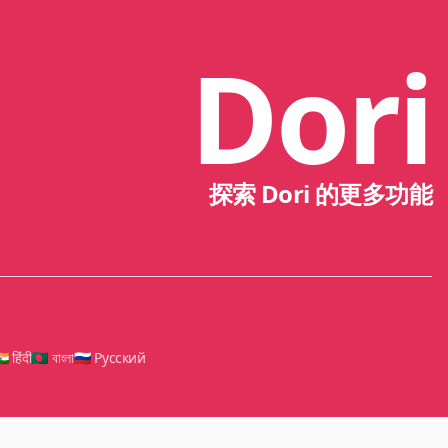
Dori
探索 Dori 的更多功能
🇳 हिंदी
🇧🇩 বাংলা
🇷🇺 Русский