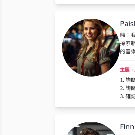
Pais
嗨！我
探索
的音
主題：
1. 
2. 
3. 
Fin