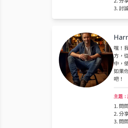
2. 
3. 
Har
嘿！我
方，
中，
如果
吧！
主題：
1. 
2. 
3. 