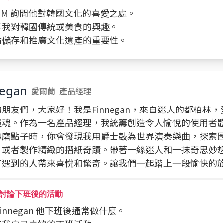
向 RM 詢問他對韓國文化的喜愛之處。
分享我對韓國傳統或美食的興趣。
討論儲存和推廣文化遺產的重要性。
negan
愛爾蘭
產品經理
朋友們，大家好！我是Finnegan，來自迷人的都柏林
靈魂。作為一名產品經理，我統籌創造令人愉悅的使用者
琢磨點子時，你會發現我用爵士鼓為世界演奏樂曲，探索
，或者製作精緻的摺紙奇蹟。帶著一絲迷人和一抹奇思妙
有遇到的人帶來喜悅和驚奇。讓我們一起踏上一段愉快的
討論下班後的活動
問 Finnegan 他下班後通常做什麼。