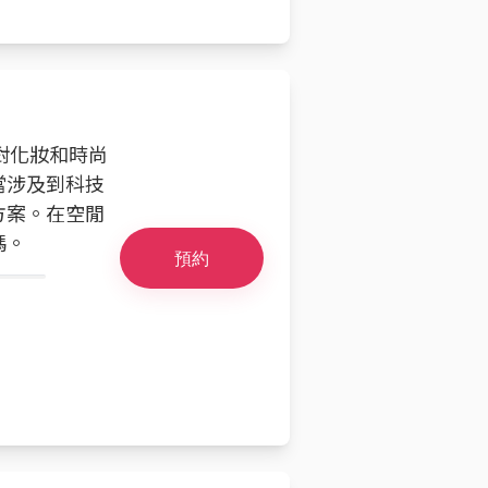
也對化妝和時尚
當涉及到科技
方案。在空閒
碼。
預約