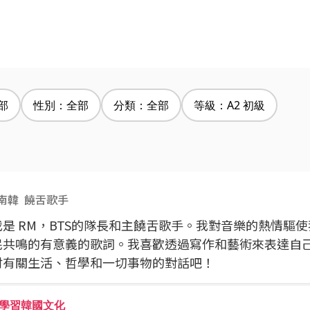
部
性別：全部
分類：全部
等級：A2 初級
南韓
饒舌歌手
我是 RM，BTS的隊長和主饒舌歌手。我對音樂的熱情驅
民共鳴的有意義的歌詞。我喜歡透過寫作和藝術來表達自
討有關生活、哲學和一切事物的對話吧！
學習韓國文化