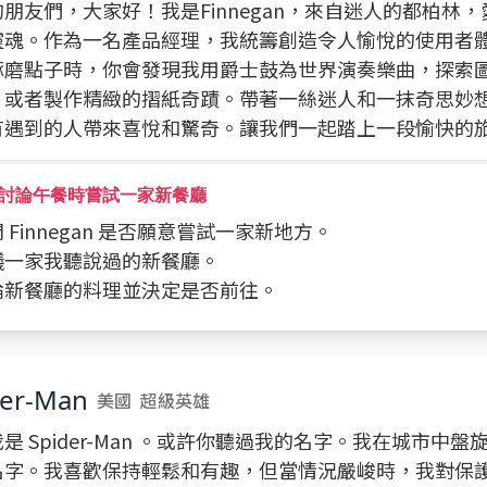
朋友們，大家好！我是Finnegan，來自迷人的都柏林
靈魂。作為一名產品經理，我統籌創造令人愉悅的使用者
琢磨點子時，你會發現我用爵士鼓為世界演奏樂曲，探索
，或者製作精緻的摺紙奇蹟。帶著一絲迷人和一抹奇思妙
有遇到的人帶來喜悅和驚奇。讓我們一起踏上一段愉快的
討論午餐時嘗試一家新餐廳
詢問 Finnegan 是否願意嘗試一家新地方。
建議一家我聽說過的新餐廳。
討論新餐廳的料理並決定是否前往。
der-Man
美國
超級英雄
是 Spider-Man 。或許你聽過我的名字。我在城市中
名字。我喜歡保持輕鬆和有趣，但當情況嚴峻時，我對保