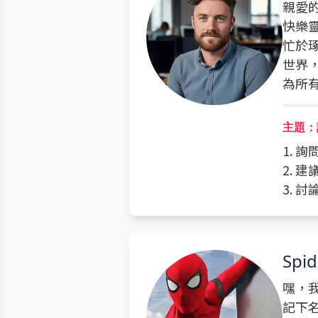
親愛的
快樂
忙於
世界
為所
主題：
1. 
2. 
3. 
Spi
嘿，我
記下