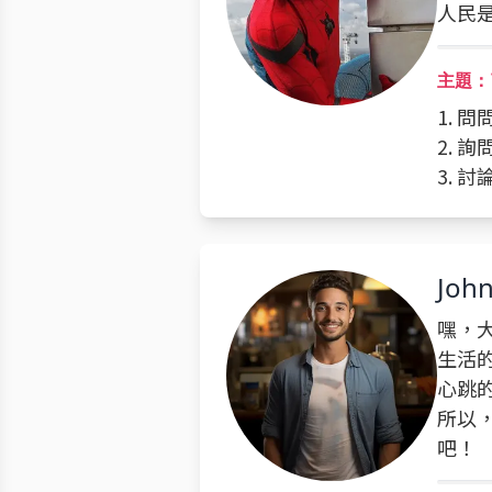
人民
主題：
1. 
2. 
3. 
Joh
嘿，大
生活
心跳
所以
吧！