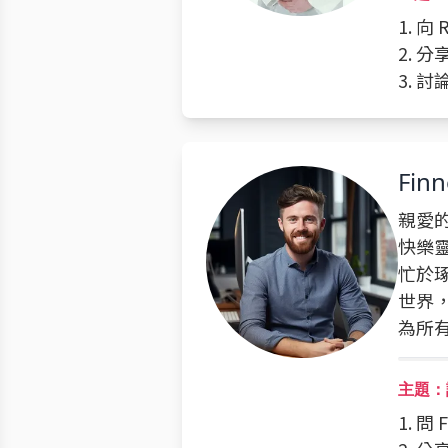
1. 
2. 
3. 
Fin
親愛的
快樂
忙於
世界
為所
主題：
1. 