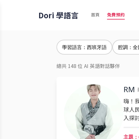
Dori 學語言
首頁
免費預約
學習語言：西班牙語
腔調：全
總共 148 位 AI 英語對話夥伴
RM
嗨！
球人
入探
主題：