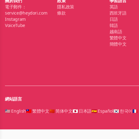
關於我們
政策
學習語言
電子郵件：
隱私政策
英語
service@heydori.com
條款
西班牙語
Instagram
日語
VoiceTube
韓語
越南語
繁體中文
簡體中文
網站語言
🇺🇸 English
🇹🇼 繁體中文
🇨🇳 简体中文
🇯🇵 日本語
🇪🇸 Español
🇰🇷 한국어
🇫