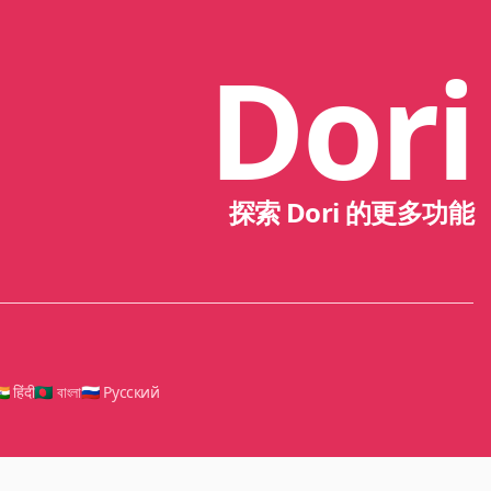
Dori
探索 Dori 的更多功能
🇳 हिंदी
🇧🇩 বাংলা
🇷🇺 Русский