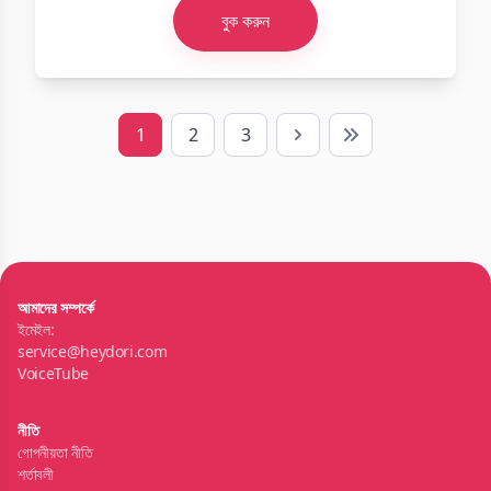
বুক করুন
1
2
3
Next
Last
আমাদের সম্পর্কে
ইমেইল:
service@heydori.com
VoiceTube
নীতি
গোপনীয়তা নীতি
শর্তাবলী