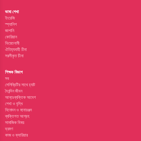
ভাষা শেখা
ইংরেজি
স্প্যানিশ
জাপানি
কোরিয়ান
ভিয়েতনামী
ঐতিহ্যবাহী চীনা
সরলীকৃত চীনা
শিক্ষক বিভাগ
সব
সেলিব্রিটির সাথে চ্যাট
দৈনন্দিন জীবন
আন্তঃব্যক্তিক আবেগ
শেখা ও বৃদ্ধি
বিনোদন ও মনোরঞ্জন
ব্যক্তিগত আগ্রহ
সামাজিক বিষয়
ভ্রমণ
কাজ ও ক্যারিয়ার