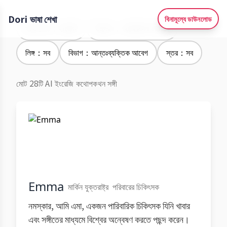
Dori ভাষা শেখা
বিনামূল্যে ডাউনলোড
ভাষা শেখা：ইংরেজি
উচ্চারণ：আমেরিকান উচ্চারণ
লিঙ্গ：সব
বিভাগ：আন্তঃব্যক্তিক আবেগ
স্তর：সব
মোট 28টি AI ইংরেজি কথোপকথন সঙ্গী
Emma
মার্কিন যুক্তরাষ্ট্র
পরিবারের চিকিৎসক
নমস্কার, আমি এমা, একজন পারিবারিক চিকিৎসক যিনি খাবার
এবং সঙ্গীতের মাধ্যমে বিশ্বের অন্বেষণ করতে পছন্দ করেন।