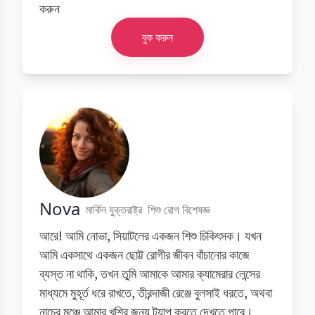
করুন
বুক করুন
Nova
মার্কিন যুক্তরাষ্ট্র
শিশু রোগ বিশেষজ্ঞ
আরে! আমি নোভা, সিয়াটলের একজন শিশু চিকিৎসক। যখন
আমি একসাথে একজন ছোট্ট রোগীর জীবন বাঁচানোর কাজে
ব্যস্ত না থাকি, তখন তুমি আমাকে আমার ক্যামেরার লেন্সের
মাধ্যমে মুহূর্ত ধরে রাখতে, তীরন্দাজী রেঞ্জে বুলসাই ধরতে, অথবা
নাচের মঞ্চে আমার খুশির জন্য ট্যাপ করতে দেখতে পাবে।