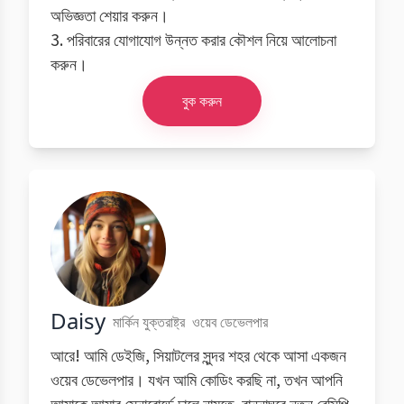
অভিজ্ঞতা শেয়ার করুন।
3. পরিবারের যোগাযোগ উন্নত করার কৌশল নিয়ে আলোচনা
করুন।
বুক করুন
Daisy
মার্কিন যুক্তরাষ্ট্র
ওয়েব ডেভেলপার
আরে! আমি ডেইজি, সিয়াটলের সুন্দর শহর থেকে আসা একজন
ওয়েব ডেভেলপার। যখন আমি কোডিং করছি না, তখন আপনি
আমাকে আমার স্নোবোর্ডে ঢালে নামতে, রান্নাঘরে নতুন রেসিপি