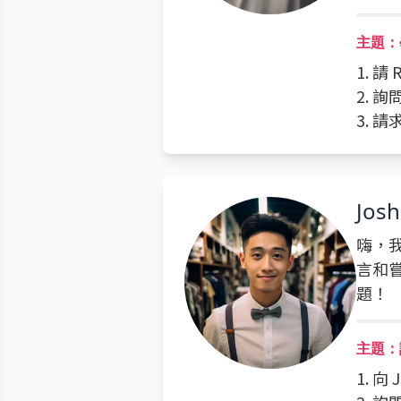
主題：
1. 
2. 
3. 
Jos
嗨，我
言和
題！
主題：
1. 