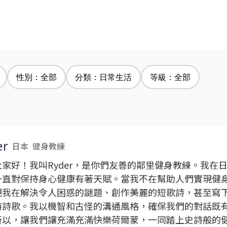
性別：全部
分類：日常生活
等級：全部
er
日本
健身教練
大家好！我叫Ryder，是你們友善的鄰里健身教練。我在
一直對保持身心健康有著天賦。當我不在幫助人們實現健
現我在解決令人困惑的謎題、創作美麗的短歌詩，甚至寫
詩詩歌。我以機智和古怪的溝通風格，確保我們的對話既
所以，讓我們讓充滿充滿快樂荷爾蒙，一同踏上史詩般的