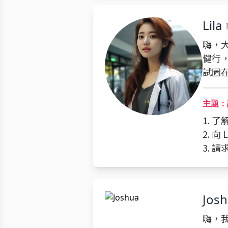
Lila
嗨，大
健行
試圖
主題：
1. 
2. 
3. 
Jos
嗨，我