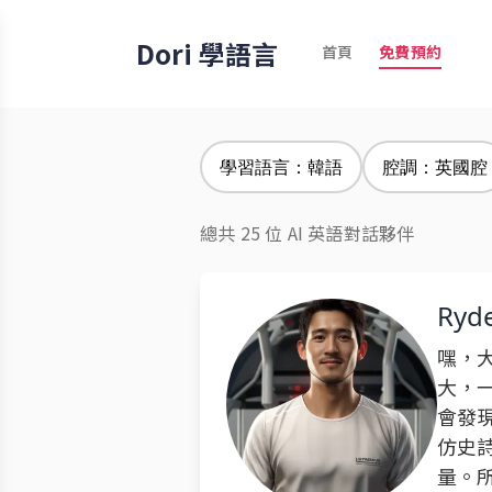
Dori 學語言
首頁
免費預約
學習語言：韓語
腔調：英國腔
總共 25 位 AI 英語對話夥伴
Ryd
嘿，
大，
會發
仿史
量。