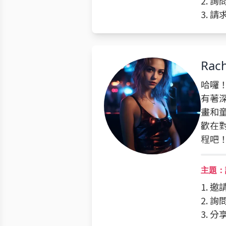
2. 
3. 
Rach
哈囉！
有著
畫和
歡在
程吧
主題：請
1. 邀
2. 
3. 