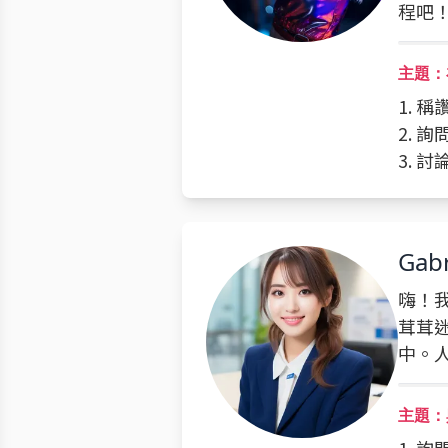
程吧
主題：
1. 稱
2. 
3. 
Gabr
嗨！我
茸茸迷
中。
主題：與