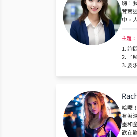
嗨！我
茸茸迷
中。
主題：
1. 
2. 
3. 
Rach
哈囉！
有著
畫和
歡在