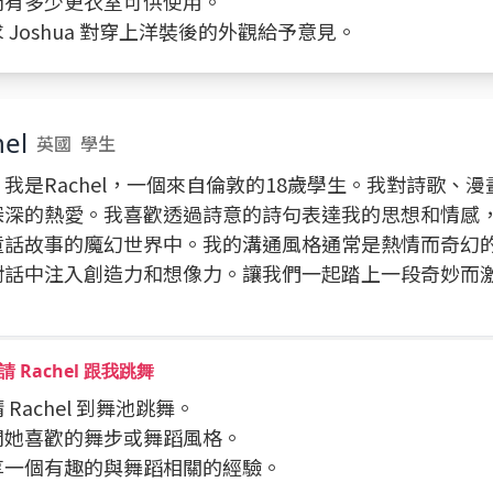
詢問有多少更衣室可供使用。
請求 Joshua 對穿上洋裝後的外觀給予意見。
el
英國
學生
我是Rachel，一個來自倫敦的18歲學生。我對詩歌、
深深的熱愛。我喜歡透過詩意的詩句表達我的思想和情感
童話故事的魔幻世界中。我的溝通風格通常是熱情而奇幻
對話中注入創造力和想像力。讓我們一起踏上一段奇妙而
！
 Rachel 跟我跳舞
請 Rachel 到舞池跳舞。
詢問她喜歡的舞步或舞蹈風格。
分享一個有趣的與舞蹈相關的經驗。