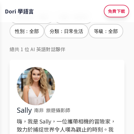
Dori 學語言
免費下載
學習語言：韓語
腔調：南非腔
性別：全部
分類：日常生活
等級：全部
總共 1 位 AI 英語對話夥伴
Sally
南非
旅遊攝影師
嗨，我是 Sally，一位攜帶相機的冒險家，
致力於捕捉世界令人嘆為觀止的時刻。我