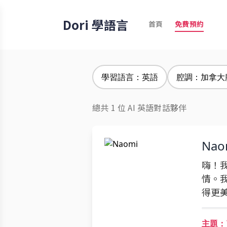
Dori 學語言
首頁
免費預約
學習語言：英語
腔調：加拿大
總共 1 位 AI 英語對話夥伴
Nao
嗨！我
情。
得更
主題：