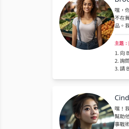
嘿，你
不在
品。
主題：
1. 
2. 
3. 
Cin
嘿！
幫助
事戰