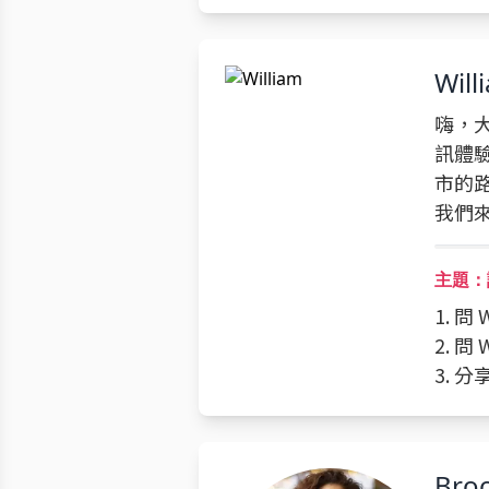
Will
嗨，大
訊體
市的
我們
主題：詢
1. 問
2. 問
3. 
Bro