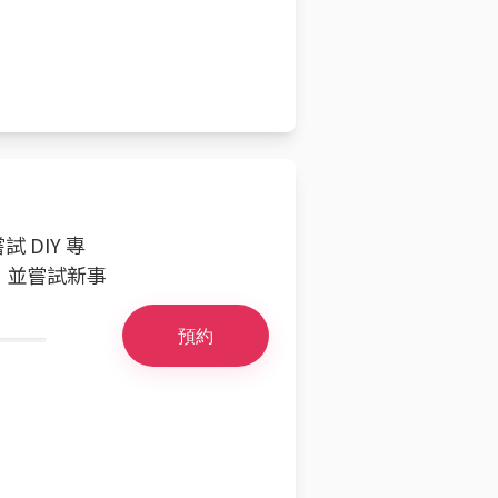
 DIY 專
，並嘗試新事
預約