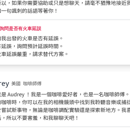
所以，如果你需要協助或只是想聊天，請毫不猶豫地接近
和一句諷刺的話語等著你！
詢問是否有火車延誤
查詢我出發的火車是否有延誤。
若有延誤，詢問預計延誤時間。
若火車延誤嚴重，請求替代方案。
rey
美國
咖啡師傅
是 Audrey ！我是一個咖啡愛好者，也是一名咖啡師傅
的咖啡時，你可以在我的相機鏡頭中找到我聆聽音樂或捕
於嘗試新事物，無論是咖啡調配實驗還是探索新地方。我
話，所以不要害羞，和我聊聊天吧！