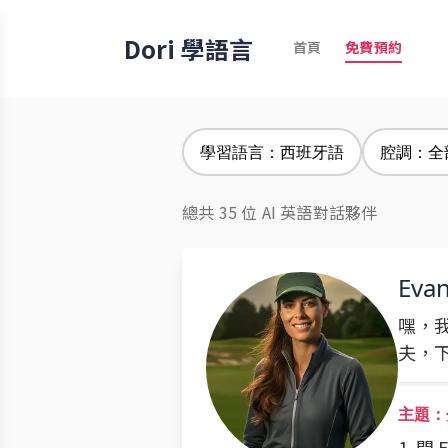
Dori 學語言
首頁
免費預約
學習語言：西班牙語
腔調：全
總共 35 位 AI 英語對話夥伴
Evan
嘿，我
夫，
主題：
1. 