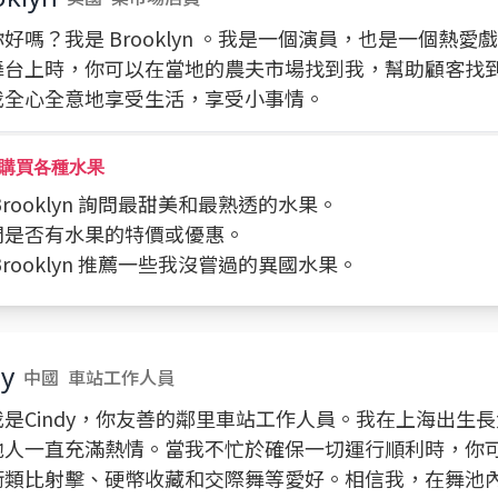
好嗎？我是 Brooklyn 。我是一個演員，也是一個熱愛
舞台上時，你可以在當地的農夫市場找到我，幫助顧客找
我全心全意地享受生活，享受小事情。
購買各種水果
向 Brooklyn 詢問最甜美和最熟透的水果。
詢問是否有水果的特價或優惠。
請 Brooklyn 推薦一些我沒嘗過的異國水果。
dy
中國
車站工作人員
我是Cindy，你友善的鄰里車站工作人員。我在上海出生
他人一直充滿熱情。當我不忙於確保一切運行順利時，你
術類比射擊、硬幣收藏和交際舞等愛好。相信我，在舞池