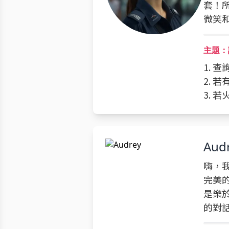
套！
微笑
主題：
1. 
2. 
3. 
Aud
嗨，我
完美
是樂
的對