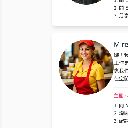
2. 問
3. 
Mire
嗨！我
工作
像我
在空
主題：
1. 向
2. 
3. 