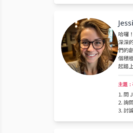
Jess
哈囉！
深深
們的
個積
起踏
主題：
1. 問
2. 詢
3. 