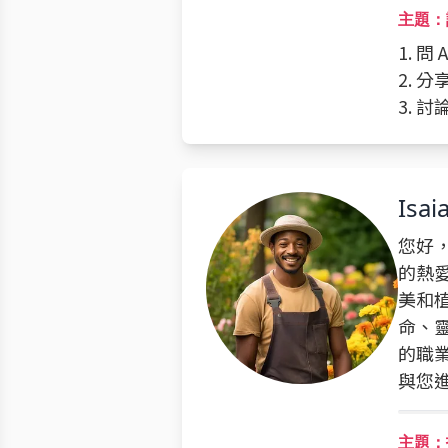
主題：
1. 問
2. 
3. 
Isai
您好，
的熱
美和
命、
的職
與您
主題：找